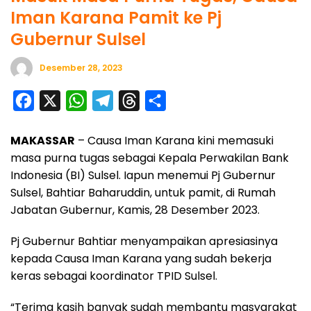
Iman Karana Pamit ke Pj
Gubernur Sulsel
Desember 28, 2023
F
X
W
T
T
S
a
h
e
h
h
MAKASSAR
– Causa Iman Karana kini memasuki
c
a
l
r
a
masa purna tugas sebagai Kepala Perwakilan Bank
e
t
e
e
r
Indonesia (BI) Sulsel. Iapun menemui Pj Gubernur
b
s
g
a
e
Sulsel, Bahtiar Baharuddin, untuk pamit, di Rumah
o
A
r
d
Jabatan Gubernur, Kamis, 28 Desember 2023.
o
p
a
s
Pj Gubernur Bahtiar menyampaikan apresiasinya
k
p
m
kepada Causa Iman Karana yang sudah bekerja
keras sebagai koordinator TPID Sulsel.
“Terima kasih banyak sudah membantu masyarakat