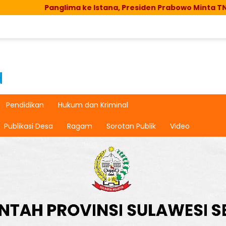
anglima ke Istana, Presiden Prabowo Minta TNI Hadirkan 
Pendidikan
Hukum dan Kriminal
Publikasi Desa
Ragam
Sorotan Publik
Video