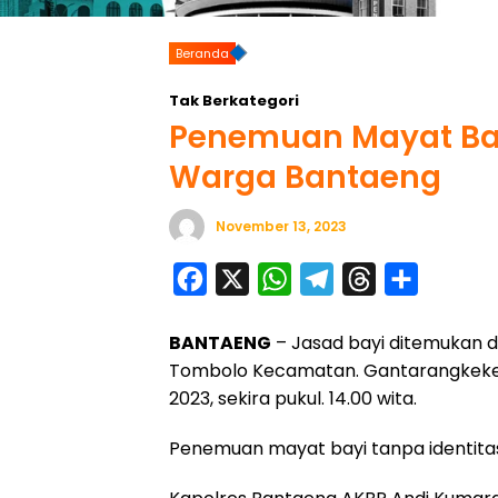
Beranda
Tak Berkategori
Penemuan Mayat Bay
Warga Bantaeng
November 13, 2023
F
X
W
T
T
S
a
h
e
h
h
BANTAENG
– Jasad bayi ditemukan d
c
a
l
r
a
Tombolo Kecamatan. Gantarangkeke
e
t
e
e
r
2023, sekira pukul. 14.00 wita.
b
s
g
a
e
o
A
r
d
Penemuan mayat bayi tanpa identita
o
p
a
s