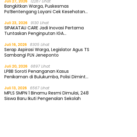
Juli 27, 2026
12287 Lihat
Bangkitkan Warga, Puskesmas
Pa’Bentengang Layani Cek Kesehatan
Gratis
Juli 23, 2026
9130 Lihat
SIPAKATAU CARE Jadi Inovasi Pertama
Tuntaskan Penginputan IGA
Kemendagri
Juli 16, 2026
8305 Lihat
Serap Aspirasi Warga, Legislator Agus TS
Sambangi PLN Jeneponto
Juli 20, 2026
6897 Lihat
LPBB Soroti Penanganan Kasus
Penikaman di Bulukumba, Polisi Diminta
Segera Tangkap Pelaku
Juli 13, 2026
6567 Lihat
MPLS SMPN 1 Binamu Resmi Dimulai, 248
Siswa Baru Ikuti Pengenalan Sekolah