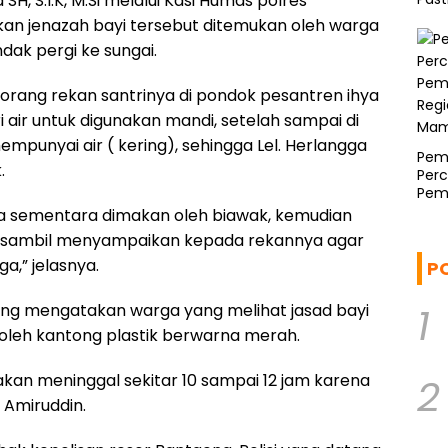
, S.I.K, M.Si melalui Kasi Humas polres
Asr
an jenazah bayi tersebut ditemukan oleh warga
dak pergi ke sungai.
 orang rekan santrinya di pondok pesantren ihya
air untuk digunakan mandi, setelah sampai di
mpunyai air ( kering), sehingga Lel. Herlangga
Pemp
.
Per
Pem
Regi
ga sementara dimakan oleh biawak, kemudian
Mam
t sambil menyampaikan kepada rekannya agar
,” jelasnya.
P
1
aeng mengatakan warga yang melihat jasad bayi
oleh kantong plastik berwarna merah.
rakan meninggal sekitar 10 sampai 12 jam karena
2
 Amiruddin.