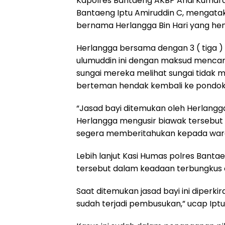
Kapolres Bantaeng AKBP Andi Kumara SH
k
p
m
Bantaeng Iptu Amiruddin C, mengatak
bernama Herlangga Bin Hari yang hen
Herlangga bersama dengan 3 ( tiga )
ulumuddin ini dengan maksud mencari 
sungai mereka melihat sungai tidak me
berteman hendak kembali ke pondok
“Jasad bayi ditemukan oleh Herlang
Herlangga mengusir biawak tersebu
segera memberitahukan kepada warga
Lebih lanjut Kasi Humas polres Bant
tersebut dalam keadaan terbungkus 
Saat ditemukan jasad bayi ini diperki
sudah terjadi pembusukan,” ucap Iptu