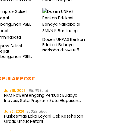
ama Layak
Penguatan Kapasitas
ASN
Dosen UNPAS Berikan
Edukasi Bahaya
rov Sulsel
Narkoba di SMKN 5
cepat
Bantaeng
bangunan PSEL
onal
minasata
OPULAR POST
Juli 18, 2026
19063 Lihat
PKM Pa’Bentengang Perkuat Budaya
Inovasi, Satu Program Satu Gagasan
Solutif
Juli 8, 2026
15829 Lihat
Puskesmas Loka Layani Cek Kesehatan
Gratis untuk Petani