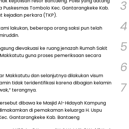
ak kepolisan resor Bantaeng. Polisi yang datang
3
esa Puskesmas Tombolo Kec. Gantarangkeke Kab.
 kejadian perkara (TKP).
4
 kami lakukan, beberapa orang saksi pun telah
miruddin.
5
angsung dievakuasi ke ruang jenazah Rumah Sakit
Makkatutu guna proses pemeriksaan secara
6
ar Makkatutu dan selanjutnya dilakukan visum
kelamin tidak teridentifikasi karena dibagian kelamin
7
wak,” terangnya.
i tersebut dibawa ke Masjid Al-Hidayah Kampung
ya dimakamkan di pemakaman keluarga H. Uspu
ec. Gantarangkeke Kab. Bantaeng