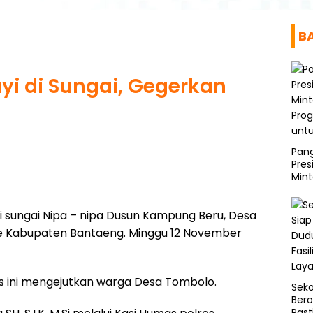
B
i di Sungai, Gegerkan
Pang
Pre
Mint
Prog
untu
i sungai Nipa – nipa Dusun Kampung Beru, Desa
 Kabupaten Bantaeng. Minggu 12 November
s ini mengejutkan warga Desa Tombolo.
Seko
Bero
Past