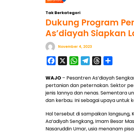
Tak Berkategori
Dukung Program Pem
As’diayah Siapkan L
November 4, 2023
F
X
W
T
T
S
a
h
e
h
h
WAJO
– Pesantren As’diayah Sengka
c
a
l
r
a
pertanian dan peternakan. Sektor per
e
t
e
e
r
jenis lannya dan nenas. Sementara u
b
s
g
a
e
dan kerbau. Ini sebagai upaya untuk 
o
A
r
d
Hal tersebut di sampaikan langsung
o
p
a
s
Aa’adiyah Sengkang, Imam Besar Masjid
k
p
m
Nasaruddin Umar, usia menanam pisan