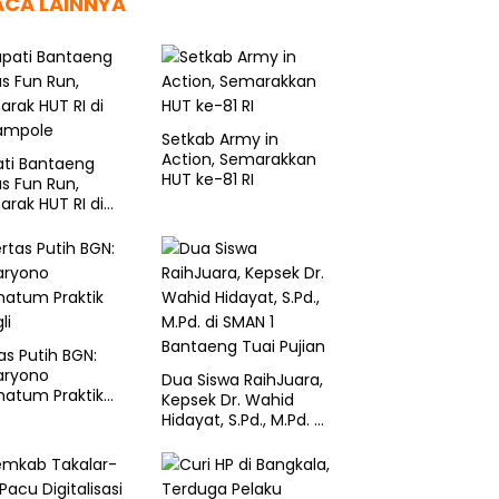
ACA LAINNYA
Setkab Army in
Action, Semarakkan
ati Bantaeng
HUT ke-81 RI
s Fun Run,
rak HUT RI di
sampole
as Putih BGN:
aryono
Dua Siswa RaihJuara,
matum Praktik
Kepsek Dr. Wahid
li
Hidayat, S.Pd., M.Pd. di
SMAN 1 Bantaeng
Tuai Pujian