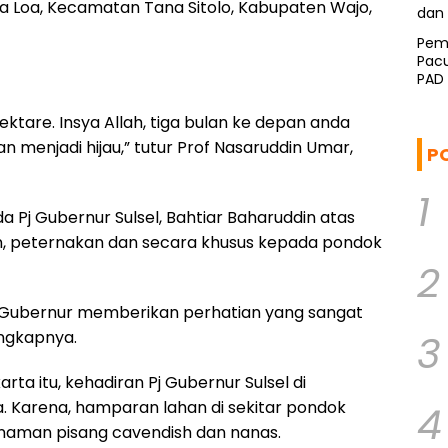
a Loa, Kecamatan Tana Sitolo, Kabupaten Wajo,
Pem
Pacu
PAD
ektare. Insya Allah, tiga bulan ke depan anda
an menjadi hijau,” tutur Prof Nasaruddin Umar,
P
1
 Pj Gubernur Sulsel, Bahtiar Baharuddin atas
n, peternakan dan secara khusus kepada pondok
2
j Gubernur memberikan perhatian yang sangat
ungkapnya.
3
arta itu, kehadiran Pj Gubernur Sulsel di
a. Karena, hamparan lahan di sekitar pondok
4
anaman pisang cavendish dan nanas.