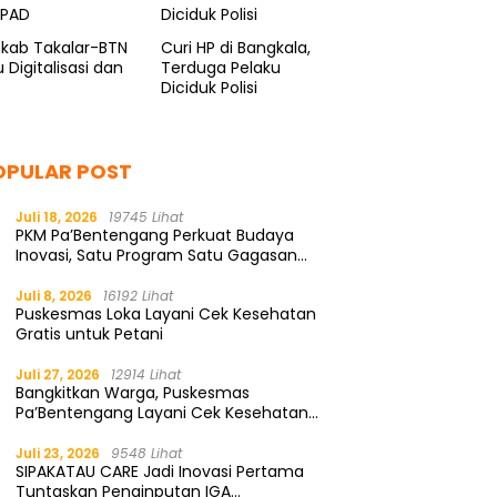
kab Takalar-BTN
Curi HP di Bangkala,
 Digitalisasi dan
Terduga Pelaku
Diciduk Polisi
OPULAR POST
Juli 18, 2026
19745 Lihat
PKM Pa’Bentengang Perkuat Budaya
Inovasi, Satu Program Satu Gagasan
Solutif
Juli 8, 2026
16192 Lihat
Puskesmas Loka Layani Cek Kesehatan
Gratis untuk Petani
Juli 27, 2026
12914 Lihat
Bangkitkan Warga, Puskesmas
Pa’Bentengang Layani Cek Kesehatan
Gratis
Juli 23, 2026
9548 Lihat
SIPAKATAU CARE Jadi Inovasi Pertama
Tuntaskan Penginputan IGA