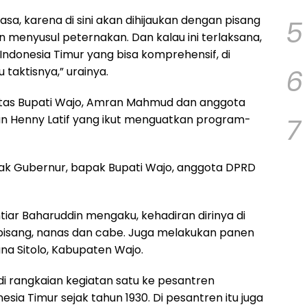
iasa, karena di sini akan dihijaukan dengan pisang
5
 menyusul peternakan. Dan kalau ini terlaksana,
Indonesia Timur yang bisa komprehensif, di
6
 taktisnya,” urainya.
atas Bupati Wajo, Amran Mahmud dan anggota
7
an Henny Latif yang ikut menguatkan program-
pak Gubernur, bapak Bupati Wajo, anggota DPRD
htiar Baharuddin mengaku, kehadiran dirinya di
pisang, nanas dan cabe. Juga melakukan panen
na Sitolo, Kabupaten Wajo.
adi rangkaian kegiatan satu ke pesantren
esia Timur sejak tahun 1930. Di pesantren itu juga