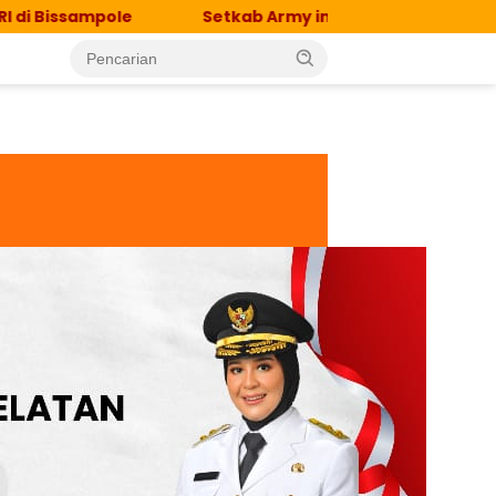
pole
Setkab Army in Action, Semarakkan HUT ke-81 