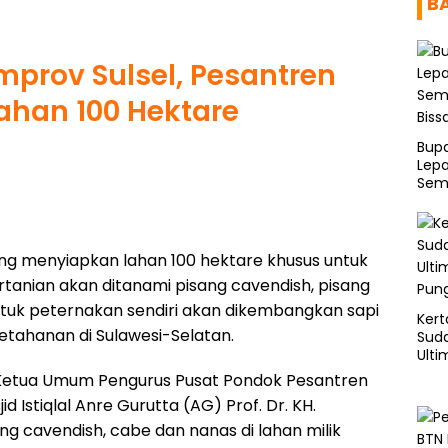
B
prov Sulsel, Pesantren
ahan 100 Hektare
Bup
Lepa
Sema
Bis
ng menyiapkan lahan 100 hektare khusus untuk
tanian akan ditanami pisang cavendish, pisang
ntuk peternakan sendiri akan dikembangkan sapi
Kert
ketahanan di Sulawesi-Selatan.
Sud
Ulti
Pung
, Ketua Umum Pengurus Pusat Pondok Pesantren
 Istiqlal Anre Gurutta (AG) Prof. Dr. KH.
g cavendish, cabe dan nanas di lahan milik