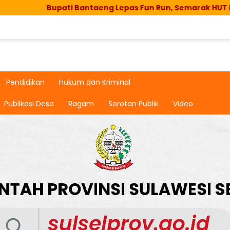
Bupati Bantaeng Lepas Fun Run, Semarak HUT RI di Bissam
Pendidikan
Hukum dan Kriminal
Publikasi Desa
Ragam
Sorotan Publik
Video