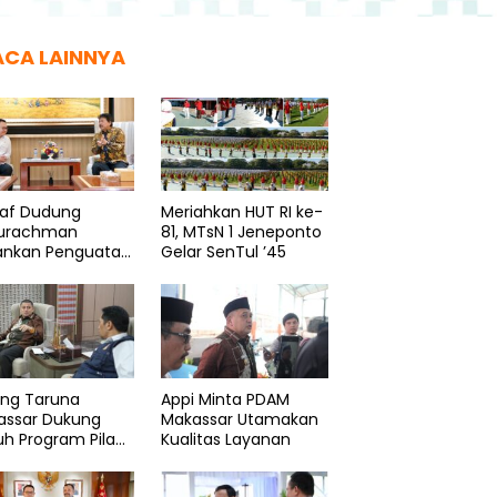
ACA LAINNYA
taf Dudung
Meriahkan HUT RI ke-
urachman
81, MTsN 1 Jeneponto
ankan Penguatan
Gelar SenTul ’45
logi Pancasila
ang Taruna
Appi Minta PDAM
assar Dukung
Makassar Utamakan
h Program Pilah
Kualitas Layanan
pah