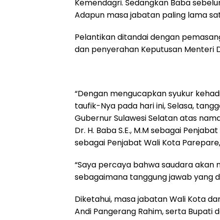
Kemendagri. Sedangkan Baba sebelu
k
p
m
Adapun masa jabatan paling lama satu
Pelantikan ditandai dengan pemasa
dan penyerahan Keputusan Menteri D
“Dengan mengucapkan syukur kehadi
taufik-Nya pada hari ini, Selasa, tan
Gubernur Sulawesi Selatan atas nama 
Dr. H. Baba S.E., M.M sebagai Penjabat 
sebagai Penjabat Wali Kota Parepare,”
“Saya percaya bahwa saudara akan 
sebagaimana tanggung jawab yang dibe
Diketahui, masa jabatan Wali Kota da
Andi Pangerang Rahim, serta Bupati d