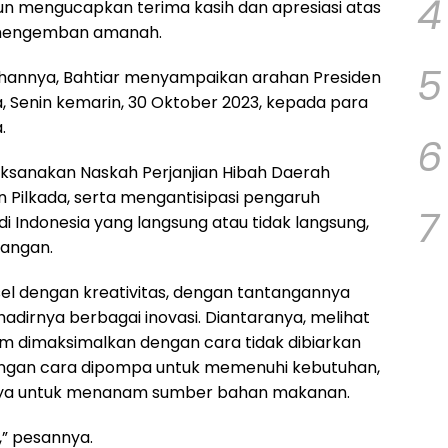
4
pun mengucapkan terima kasih dan apresiasi atas
 mengemban amanah.
5
annya, Bahtiar menyampaikan arahan Presiden
, Senin kemarin, 30 Oktober 2023, kepada para
.
6
ksanakan Naskah Perjanjian Hibah Daerah
 Pilkada, serta mengantisipasi pengaruh
7
i Indonesia yang langsung atau tidak langsung,
pangan.
el dengan kreativitas, dengan tantangannya
dirnya berbagai inovasi. Diantaranya, melihat
lum dimaksimalkan dengan cara tidak dibiarkan
ngan cara dipompa untuk memenuhi kebutuhan,
salnya untuk menanam sumber bahan makanan.
” pesannya.