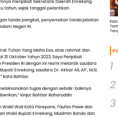
mnya menjabat Sekretaris Daerah Enrekang.
 tahun, sejak tanggal pelantikan.
ngan tanda pangkat, penyematan tanda jabatan
Kas
alam Negeri RI.
Teri
Ten
Pote
rat Tuhan Yang Maha Esa, atas rahmat dan
P
ggal 31 Oktober tahun 2023, Saya Penjabat
1
Presiden RI dengan ini resmi melantik saudara
Bupati Enrekang, saudara Dr. Akbar Ali, AP., M.Si.
 kata Bahtiar.
2
melaksanakan tugas dengan sebaik-baiknya
rikan,” lanjut Bahtiar Baharuddin.
3
n Wakil Wali Kota Parepare, Taufan Pawe dan
an Wakil Bupati Enrekang, Muslimin Bando dan