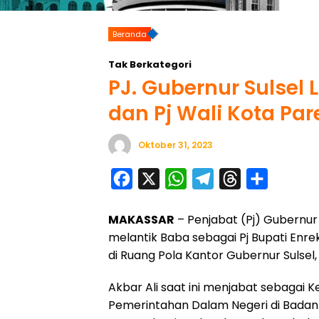
Beranda
Tak Berkategori
PJ. Gubernur Sulsel 
dan Pj Wali Kota Pa
Oktober 31, 2023
F
X
W
T
T
S
a
h
e
h
h
MAKASSAR
– Penjabat (Pj) Gubernur 
c
a
l
r
a
melantik Baba sebagai Pj Bupati Enre
e
t
e
e
r
di Ruang Pola Kantor Gubernur Sulsel,
b
s
g
a
e
o
A
r
d
Akbar Ali saat ini menjabat sebagai K
Pemerintahan Dalam Negeri di Badan 
o
p
a
s