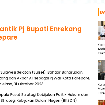
B
Lantik Pj Bupati Enrekang
repare
Kas
Abd
Tek
Ideo
Sulawesi Selatan (Sulsel), Bahtiar Baharuddin,
kang dan Akbar Ali sebagai Pj Wali Kota Parepare,
 Selasa, 31 Oktober 2023.
Kar
Mak
Penu
epala Pusat Strategi Kebijakan Politik Hukum dan
Sam
Strategi Kebijakan Dalam Negeri (BKSDN)