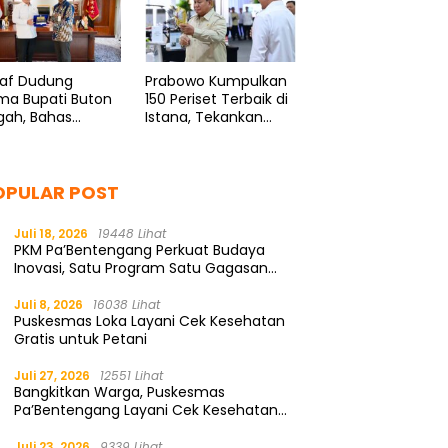
taf Dudung
Prabowo Kumpulkan
ma Bupati Buton
150 Periset Terbaik di
gah, Bahas
Istana, Tekankan
nsi Kelautan
Riset dan Inovasi
OPULAR POST
Juli 18, 2026
19448 Lihat
PKM Pa’Bentengang Perkuat Budaya
Inovasi, Satu Program Satu Gagasan
Solutif
Juli 8, 2026
16038 Lihat
Puskesmas Loka Layani Cek Kesehatan
Gratis untuk Petani
Juli 27, 2026
12551 Lihat
Bangkitkan Warga, Puskesmas
Pa’Bentengang Layani Cek Kesehatan
Gratis
Juli 23, 2026
9339 Lihat