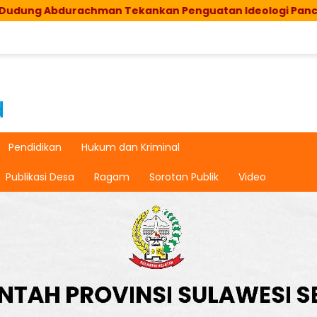
urachman Tekankan Penguatan Ideologi Pancasila
Pendidikan
Hukum dan Kriminal
Publikasi Desa
Ragam
Sorotan Publik
Video