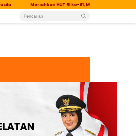
Meriahkan HUT RI ke-81, MTsN 1 Jeneponto Gelar SenTul ’