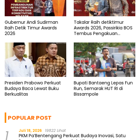
Gubernur Andi Sudirman
Takalar Raih detiktimur
Raih Detik Timur Awards
Awards 2026, Passirikia BOS
2026
Tembus Pengakuan
Nasional
Presiden Prabowo Perkuat
Bupati Bantaeng Lepas Fun
Budaya Baca Lewat Buku
Run, Semarak HUT RI di
Berkualitas
Bissampole
POPULAR POST
1
Juli 18, 2026
19822 Lihat
PKM Pa’Bentengang Perkuat Budaya Inovasi, Satu