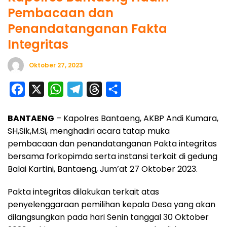
Pembacaan dan
Penandatanganan Fakta
Integritas
Oktober 27, 2023
F
X
W
T
T
S
a
h
e
h
h
BANTAENG
– Kapolres Bantaeng, AKBP Andi Kumara,
c
a
l
r
a
SH,Sik,M.Si, menghadiri acara tatap muka
e
t
e
e
r
pembacaan dan penandatanganan Pakta integritas
b
s
g
a
e
bersama forkopimda serta instansi terkait di gedung
o
A
r
d
Balai Kartini, Bantaeng, Jum’at 27 Oktober 2023.
o
p
a
s
Pakta integritas dilakukan terkait atas
k
p
m
penyelenggaraan pemilihan kepala Desa yang akan
dilangsungkan pada hari Senin tanggal 30 Oktober