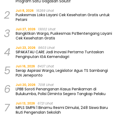
Program Satu Gagasan Solutif
2
Juli 8, 2026
16269 Lihat
Puskesmas Loka Layani Cek Kesehatan Gratis untuk
Petani
3
Juli 27, 2026
13002 Lihat
Bangkitkan Warga, Puskesmas Pa’Bentengang Layani
Cek Kesehatan Gratis
4
Juli 23, 2026
9603 Lihat
SIPAKATAU CARE Jadi Inovasi Pertama Tuntaskan
Penginputan IGA Kemendagri
5
Juli 16, 2026
8437 Lihat
Serap Aspirasi Warga, Legislator Agus TS Sambangi
PLN Jeneponto
6
Juli 20, 2026
7018 Lihat
LPBB Soroti Penanganan Kasus Penikaman di
Bulukumba, Polisi Diminta Segera Tangkap Pelaku
7
Juli 13, 2026
6721 Lihat
MPLS SMPN 1 Binamu Resmi Dimulai, 248 Siswa Baru
Ikuti Pengenalan Sekolah