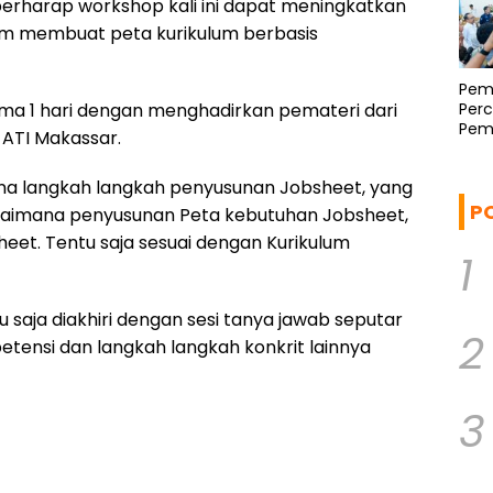
erharap workshop kali ini dapat meningkatkan
am membuat peta kurikulum berbasis
Pemp
ma 1 hari dengan menghadirkan pemateri dari
Per
Pem
 ATI Makassar.
Regi
Mam
na langkah langkah penyusunan Jobsheet, yang
P
bagaimana penyusunan Peta kebutuhan Jobsheet,
et. Tentu saja sesuai dengan Kurikulum
1
 saja diakhiri dengan sesi tanya jawab seputar
2
tensi dan langkah langkah konkrit lainnya
3