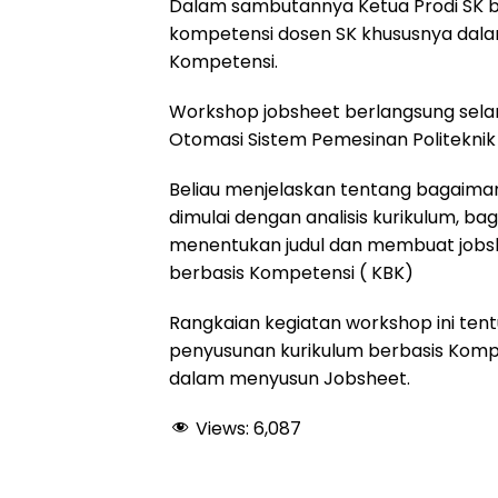
Dalam sambutannya Ketua Prodi SK b
k
p
m
kompetensi dosen SK khususnya dal
Kompetensi.
Workshop jobsheet berlangsung sela
Otomasi Sistem Pemesinan Politeknik
Beliau menjelaskan tentang bagaima
dimulai dengan analisis kurikulum, 
menentukan judul dan membuat jobshe
berbasis Kompetensi ( KBK)
Rangkaian kegiatan workshop ini tentu
penyusunan kurikulum berbasis Kompe
dalam menyusun Jobsheet.
Views:
6,087