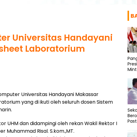
B
er Universitas Handayani
sheet Laboratorium
Pang
Pre
Mint
Prog
untu
komputer Universitas Handayani Makassar
orium yang di ikuti oleh seluruh dosen Sistem
arin.
Seko
Bero
Past
tor UHM dan didampingi oleh rekan Wakil Rektor I
Asr
ter Muhammad Risal. S.kom.,MT.