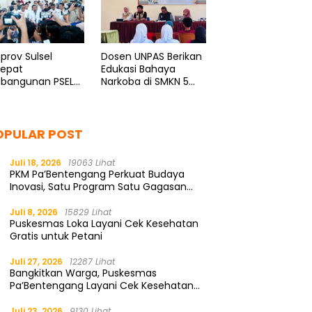
rov Sulsel
Dosen UNPAS Berikan
cepat
Edukasi Bahaya
bangunan PSEL
Narkoba di SMKN 5
onal
Bantaeng
minasata
OPULAR POST
Juli 18, 2026
19063 Lihat
PKM Pa’Bentengang Perkuat Budaya
Inovasi, Satu Program Satu Gagasan
Solutif
Juli 8, 2026
15829 Lihat
Puskesmas Loka Layani Cek Kesehatan
Gratis untuk Petani
Juli 27, 2026
12287 Lihat
Bangkitkan Warga, Puskesmas
Pa’Bentengang Layani Cek Kesehatan
Gratis
Juli 23, 2026
9130 Lihat