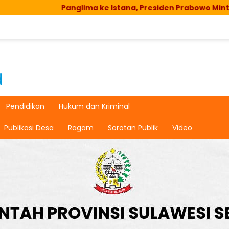
Panglima ke Istana, Presiden Prabowo Minta TNI Hadi
Pendidikan
Hukum dan Kriminal
Publikasi Desa
Ragam
Sorotan Publik
Video