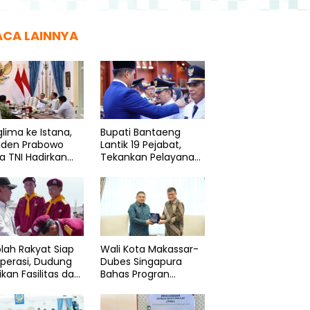
ACA LAINNYA
lima ke Istana,
Bupati Bantaeng
siden Prabowo
Lantik 19 Pejabat,
a TNI Hadirkan
Tekankan Pelayanan
ram Spesial
Prima
k Rakyat
lah Rakyat Siap
Wali Kota Makassar-
perasi, Dudung
Dubes Singapura
ikan Fasilitas dan
Bahas Progran
ama Layak
Penguatan Kapasitas
ASN