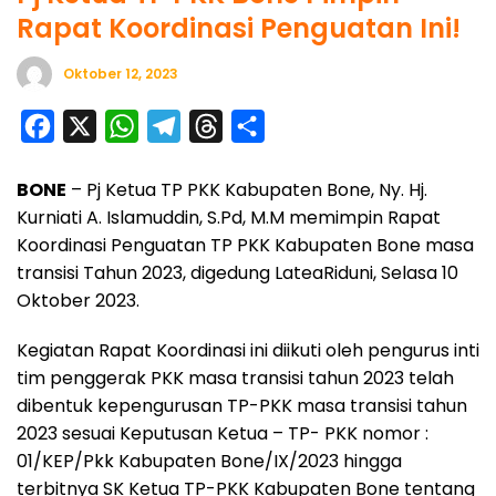
Rapat Koordinasi Penguatan Ini!
Oktober 12, 2023
F
X
W
T
T
S
a
h
e
h
h
BONE
– Pj Ketua TP PKK Kabupaten Bone, Ny. Hj.
c
a
l
r
a
Kurniati A. Islamuddin, S.Pd, M.M memimpin Rapat
e
t
e
e
r
Koordinasi Penguatan TP PKK Kabupaten Bone masa
b
s
g
a
e
transisi Tahun 2023, digedung LateaRiduni, Selasa 10
o
A
r
d
Oktober 2023.
o
p
a
s
Kegiatan Rapat Koordinasi ini diikuti oleh pengurus inti
k
p
m
tim penggerak PKK masa transisi tahun 2023 telah
dibentuk kepengurusan TP-PKK masa transisi tahun
2023 sesuai Keputusan Ketua – TP- PKK nomor :
01/KEP/Pkk Kabupaten Bone/IX/2023 hingga
terbitnya SK Ketua TP-PKK Kabupaten Bone tentang