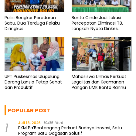
Polisi Bongkar Peredaran
Bonto Cinde Jadi Lokasi
Sabu, Dua Terduga Pelaku
Percepatan Eliminasi TB,
Diringkus
Langkah Nyata Dinkes
Bantaeng
UPT Puskesmas Ulugalung
Mahasiswa Unhas Perkuat
Dorong Lansia Tetap Sehat
Legalitas dan Keamanan
dan Produktif
Pangan UMK Bonto Rannu
POPULAR POST
1
Juli 18, 2026
19415 Lihat
PKM Pa’Bentengang Perkuat Budaya Inovasi, Satu
Program Satu Gagasan Solutif