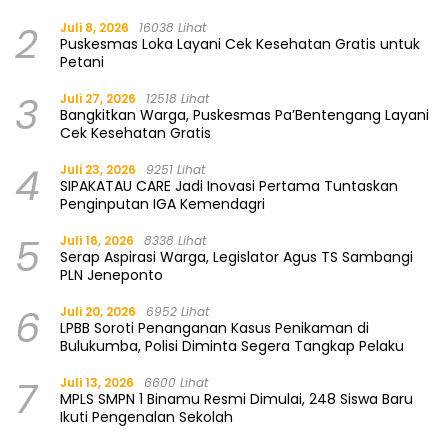
2
Juli 8, 2026
16038 Lihat
Puskesmas Loka Layani Cek Kesehatan Gratis untuk
Petani
3
Juli 27, 2026
12518 Lihat
Bangkitkan Warga, Puskesmas Pa’Bentengang Layani
Cek Kesehatan Gratis
4
Juli 23, 2026
9251 Lihat
SIPAKATAU CARE Jadi Inovasi Pertama Tuntaskan
Penginputan IGA Kemendagri
5
Juli 16, 2026
8338 Lihat
Serap Aspirasi Warga, Legislator Agus TS Sambangi
PLN Jeneponto
6
Juli 20, 2026
6952 Lihat
LPBB Soroti Penanganan Kasus Penikaman di
Bulukumba, Polisi Diminta Segera Tangkap Pelaku
7
Juli 13, 2026
6600 Lihat
MPLS SMPN 1 Binamu Resmi Dimulai, 248 Siswa Baru
Ikuti Pengenalan Sekolah