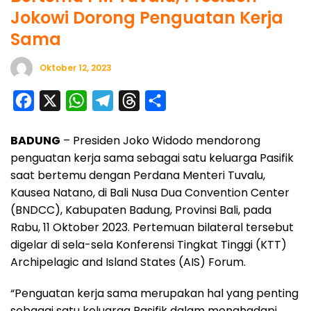
Jokowi Dorong Penguatan Kerja
Sama
Oktober 12, 2023
F
X
W
T
T
S
a
h
e
h
h
BADUNG
– Presiden Joko Widodo mendorong
c
a
l
r
a
penguatan kerja sama sebagai satu keluarga Pasifik
e
t
e
e
r
saat bertemu dengan Perdana Menteri Tuvalu,
b
s
g
a
e
Kausea Natano, di Bali Nusa Dua Convention Center
o
A
r
d
(BNDCC), Kabupaten Badung, Provinsi Bali, pada
o
p
a
s
Rabu, 11 Oktober 2023. Pertemuan bilateral tersebut
digelar di sela-sela Konferensi Tingkat Tinggi (KTT)
k
p
m
Archipelagic and Island States (AIS) Forum.
“Penguatan kerja sama merupakan hal yang penting
sebagai satu keluarga Pasifik dalam menghadapi