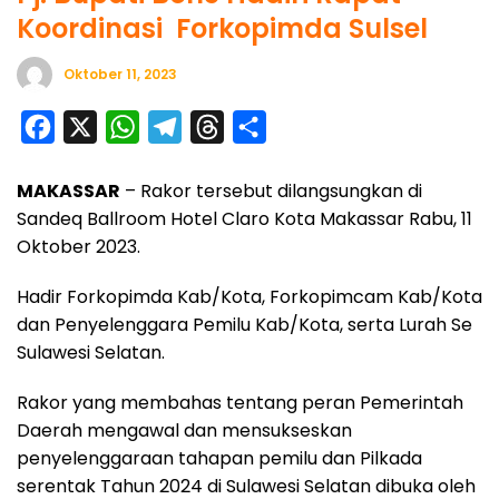
Koordinasi Forkopimda Sulsel
Oktober 11, 2023
F
X
W
T
T
S
a
h
e
h
h
MAKASSAR
– Rakor tersebut dilangsungkan di
c
a
l
r
a
Sandeq Ballroom Hotel Claro Kota Makassar Rabu, 11
e
t
e
e
r
Oktober 2023.
b
s
g
a
e
o
A
r
d
Hadir Forkopimda Kab/Kota, Forkopimcam Kab/Kota
dan Penyelenggara Pemilu Kab/Kota, serta Lurah Se
o
p
a
s
Sulawesi Selatan.
k
p
m
Rakor yang membahas tentang peran Pemerintah
Daerah mengawal dan mensukseskan
penyelenggaraan tahapan pemilu dan Pilkada
serentak Tahun 2024 di Sulawesi Selatan dibuka oleh