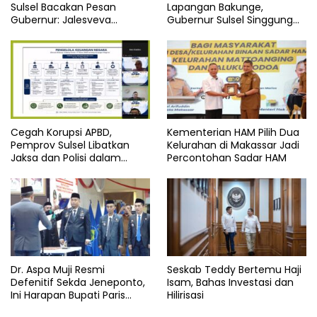
Sulsel Bacakan Pesan
Lapangan Bakunge,
Gubernur: Jalesveva
Gubernur Sulsel Singgung
Jayamahe
Soal Integritas
Cegah Korupsi APBD,
Kementerian HAM Pilih Dua
Pemprov Sulsel Libatkan
Kelurahan di Makassar Jadi
Jaksa dan Polisi dalam
Percontohan Sadar HAM
Webinar
Dr. Aspa Muji Resmi
Seskab Teddy Bertemu Haji
Defenitif Sekda Jeneponto,
Isam, Bahas Investasi dan
Ini Harapan Bupati Paris
Hilirisasi
Yasir