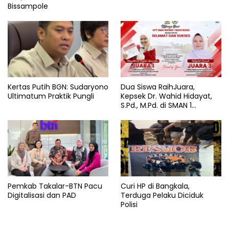
Bissampole
Kertas Putih BGN: Sudaryono
Dua Siswa RaihJuara,
Ultimatum Praktik Pungli
Kepsek Dr. Wahid Hidayat,
S.Pd., M.Pd. di SMAN 1
Bantaeng Tuai Pujian
Pemkab Takalar-BTN Pacu
Curi HP di Bangkala,
Digitalisasi dan PAD
Terduga Pelaku Diciduk
Polisi