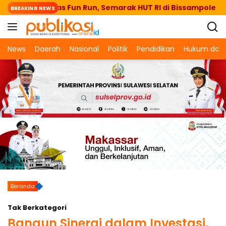
Langsung
ntaeng Lepas Fun Run, Semarak HUT RI di Bissampole
BREAKING NEWS
ke
konten
News
Daerah
Nasional
Politik
Pendidikan
Hukum dan 
Beranda
Tak Berkategori
Bangun Sinergi dalam Investasi,