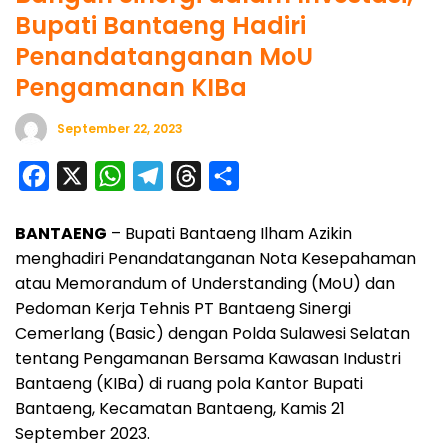
Bupati Bantaeng Hadiri
Penandatanganan MoU
Pengamanan KIBa
September 22, 2023
F
X
W
T
T
S
a
h
e
h
h
BANTAENG
– Bupati Bantaeng Ilham Azikin
c
a
l
r
a
menghadiri Penandatanganan Nota Kesepahaman
e
t
e
e
r
atau Memorandum of Understanding (MoU) dan
b
s
g
a
e
Pedoman Kerja Tehnis PT Bantaeng Sinergi
o
A
r
d
Cemerlang (Basic) dengan Polda Sulawesi Selatan
o
p
a
s
tentang Pengamanan Bersama Kawasan Industri
Bantaeng (KIBa) di ruang pola Kantor Bupati
k
p
m
Bantaeng, Kecamatan Bantaeng, Kamis 21
September 2023.