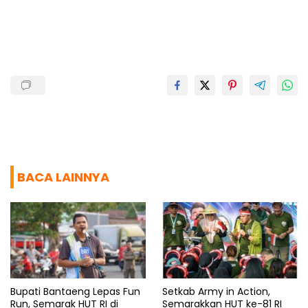
o
A
r
d
o
p
a
s
k
p
m
BACA LAINNYA
Bupati Bantaeng Lepas Fun
Setkab Army in Action,
Run, Semarak HUT RI di
Semarakkan HUT ke-81 RI