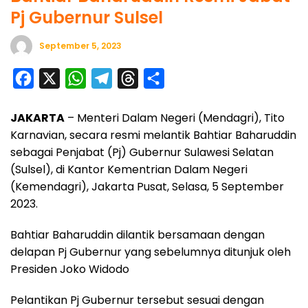
Pj Gubernur Sulsel
September 5, 2023
F
X
W
T
T
S
a
h
e
h
h
JAKARTA
– Menteri Dalam Negeri (Mendagri), Tito
c
a
l
r
a
Karnavian, secara resmi melantik Bahtiar Baharuddin
e
t
e
e
r
sebagai Penjabat (Pj) Gubernur Sulawesi Selatan
b
s
g
a
e
(Sulsel), di Kantor Kementrian Dalam Negeri
o
A
r
d
(Kemendagri), Jakarta Pusat, Selasa, 5 September
o
p
a
s
2023.
k
p
m
Bahtiar Baharuddin dilantik bersamaan dengan
delapan Pj Gubernur yang sebelumnya ditunjuk oleh
Presiden Joko Widodo
Pelantikan Pj Gubernur tersebut sesuai dengan