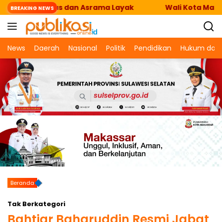
Langsung
kan Fasilitas dan Asrama Layak
Wali Kota Makassar
BREAKING NEWS
ke
konten
News
Daerah
Nasional
Politik
Pendidikan
Hukum dan 
Beranda
Tak Berkategori
Bahtiar Baharuddin Resmi Jabat