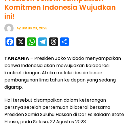
Komitmen Indonesia Wujudkan
ini!
Agustus 23, 2023
F
X
W
T
T
S
a
h
e
h
h
TANZANIA
– Presiden Joko Widodo menyampaikan
c
a
l
r
a
bahwa Indonesia akan mewujudkan kolaborasi
e
t
e
e
r
konkret dengan Afrika melalui desain besar
b
s
g
a
e
pembangunan lima tahun ke depan yang sedang
o
A
r
d
digarap.
o
p
a
s
Hal tersebut disampaikan dalam keterangan
k
p
m
persnya setelah pertemuan bilateral bersama
Presiden Samia Suluhu Hassan di Dar Es Salaam State
House, pada Selasa, 22 Agustus 2023.