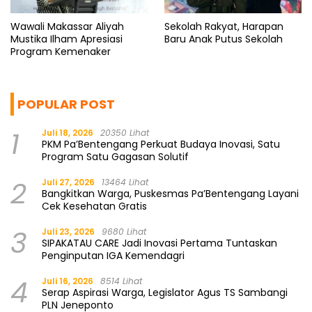
Wawali Makassar Aliyah
Sekolah Rakyat, Harapan
Mustika Ilham Apresiasi
Baru Anak Putus Sekolah
Program Kemenaker
POPULAR POST
1
Juli 18, 2026
20350 Lihat
PKM Pa’Bentengang Perkuat Budaya Inovasi, Satu
Program Satu Gagasan Solutif
2
Juli 27, 2026
13464 Lihat
Bangkitkan Warga, Puskesmas Pa’Bentengang Layani
Cek Kesehatan Gratis
3
Juli 23, 2026
9680 Lihat
SIPAKATAU CARE Jadi Inovasi Pertama Tuntaskan
Penginputan IGA Kemendagri
4
Juli 16, 2026
8514 Lihat
Serap Aspirasi Warga, Legislator Agus TS Sambangi
PLN Jeneponto