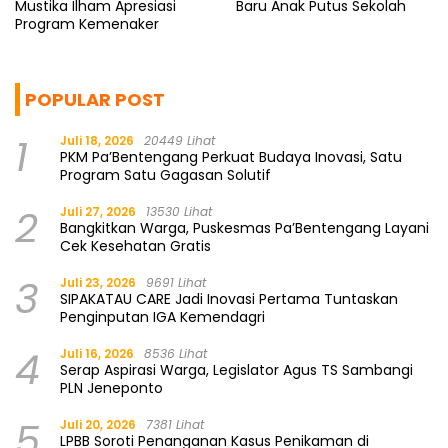
Mustika Ilham Apresiasi
Baru Anak Putus Sekolah
Program Kemenaker
POPULAR POST
1
Juli 18, 2026
20449 Lihat
PKM Pa’Bentengang Perkuat Budaya Inovasi, Satu
Program Satu Gagasan Solutif
2
Juli 27, 2026
13530 Lihat
Bangkitkan Warga, Puskesmas Pa’Bentengang Layani
Cek Kesehatan Gratis
3
Juli 23, 2026
9691 Lihat
SIPAKATAU CARE Jadi Inovasi Pertama Tuntaskan
Penginputan IGA Kemendagri
4
Juli 16, 2026
8536 Lihat
Serap Aspirasi Warga, Legislator Agus TS Sambangi
PLN Jeneponto
5
Juli 20, 2026
7381 Lihat
LPBB Soroti Penanganan Kasus Penikaman di