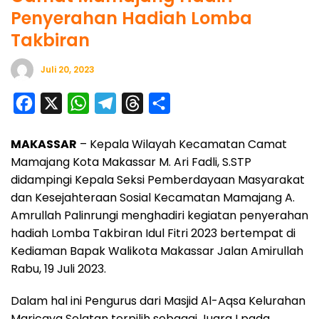
Penyerahan Hadiah Lomba
Takbiran
Juli 20, 2023
F
X
W
T
T
S
a
h
e
h
h
MAKASSAR
– Kepala Wilayah Kecamatan Camat
c
a
l
r
a
Mamajang Kota Makassar M. Ari Fadli, S.STP
e
t
e
e
r
didampingi Kepala Seksi Pemberdayaan Masyarakat
b
s
g
a
e
dan Kesejahteraan Sosial Kecamatan Mamajang A.
o
A
r
d
Amrullah Palinrungi menghadiri kegiatan penyerahan
o
p
a
s
hadiah Lomba Takbiran Idul Fitri 2023 bertempat di
Kediaman Bapak Walikota Makassar Jalan Amirullah
k
p
m
Rabu, 19 Juli 2023.
Dalam hal ini Pengurus dari Masjid Al-Aqsa Kelurahan
Maricaya Selatan terpilih sebagai Juara I pada