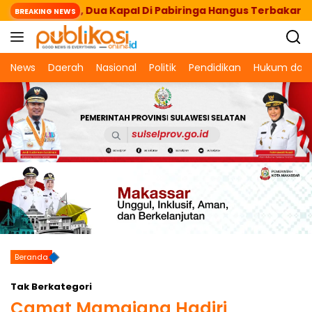
Langsung
 Bersandar, Dua Kapal Di Pabiringa Hangus Terbakar
BREAKING NEWS
ke
konten
News
Daerah
Nasional
Politik
Pendidikan
Hukum dan 
Beranda
Tak Berkategori
Camat Mamajang Hadiri