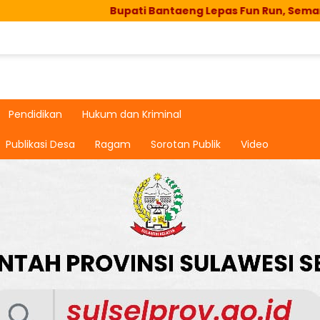
Bupati Bantaeng Lepas Fun Run, Semarak HUT RI
Pendidikan
Hukum dan Kriminal
Publikasi Desa
Ragam
Sorotan Publik
Video