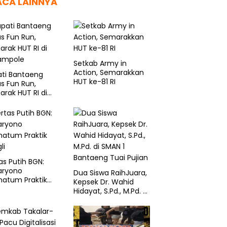
ACA LAINNYA
Setkab Army in
Action, Semarakkan
ati Bantaeng
HUT ke-81 RI
s Fun Run,
rak HUT RI di
sampole
as Putih BGN:
aryono
Dua Siswa RaihJuara,
matum Praktik
Kepsek Dr. Wahid
li
Hidayat, S.Pd., M.Pd. di
SMAN 1 Bantaeng
Tuai Pujian