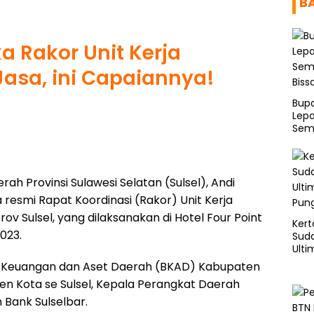
B
ka Rakor Unit Kerja
asa, ini Capaiannya!
Bup
Lepa
Sema
Bis
ah Provinsi Sulawesi Selatan (Sulsel), Andi
esmi Rapat Koordinasi (Rakor) Unit Kerja
 Sulsel, yang dilaksanakan di Hotel Four Point
Kert
023.
Sud
Ulti
Pung
dan Keuangan dan Aset Daerah (BKAD) Kabupaten
en Kota se Sulsel, Kepala Perangkat Daerah
 Bank Sulselbar.