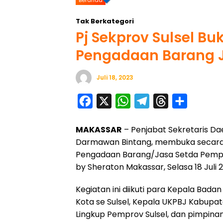
Tak Berkategori
Pj Sekprov Sulsel Bu
Pengadaan Barang J
Juli 18, 2023
F
X
W
T
T
S
a
h
e
h
h
MAKASSAR
– Penjabat Sekretaris Daer
c
a
l
r
a
Darmawan Bintang, membuka secara r
e
t
e
e
r
Pengadaan Barang/Jasa Setda Pemprov
b
s
g
a
e
by Sheraton Makassar, Selasa 18 Juli 2
o
A
r
d
Kegiatan ini diikuti para Kepala Ba
o
p
a
s
Kota se Sulsel, Kepala UKPBJ Kabupat
k
p
m
Lingkup Pemprov Sulsel, dan pimpinan