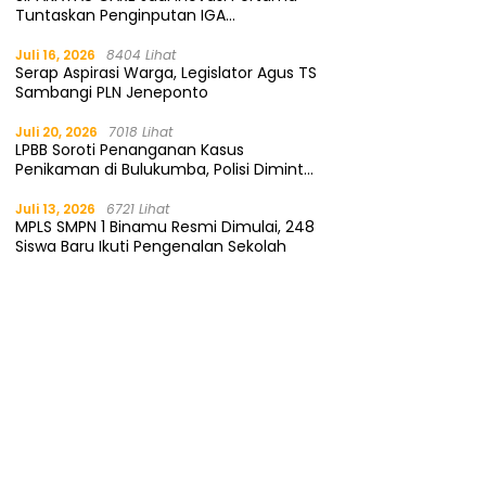
Tuntaskan Penginputan IGA
Kemendagri
Juli 16, 2026
8404 Lihat
Serap Aspirasi Warga, Legislator Agus TS
Sambangi PLN Jeneponto
Juli 20, 2026
7018 Lihat
LPBB Soroti Penanganan Kasus
Penikaman di Bulukumba, Polisi Diminta
Segera Tangkap Pelaku
Juli 13, 2026
6721 Lihat
MPLS SMPN 1 Binamu Resmi Dimulai, 248
Siswa Baru Ikuti Pengenalan Sekolah