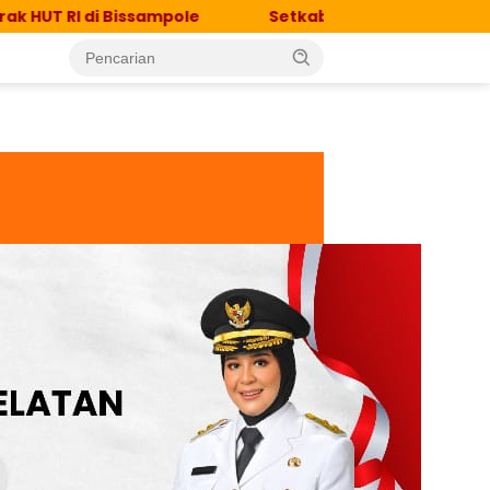
 di Bissampole
Setkab Army in Action, Semarakkan 