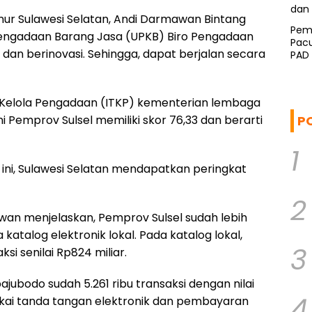
r Sulawesi Selatan, Andi Darmawan Bintang
Pem
Pengadaan Barang Jasa (UPKB) Biro Pengadaan
Pacu
 dan berinovasi. Sehingga, dapat berjalan secara
PAD
a Kelola Pengadaan (ITKP) kementerian lembaga
P
 Pemprov Sulsel memiliki skor 76,33 dan berarti
1
r ini, Sulawesi Selatan mendapatkan peringkat
2
an menjelaskan, Pemprov Sulsel sudah lebih
talog elektronik lokal. Pada katalog lokal,
3
si senilai Rp824 miliar.
 bajubodo sudah 5.261 ribu transaksi dengan nilai
4
akai tanda tangan elektronik dan pembayaran