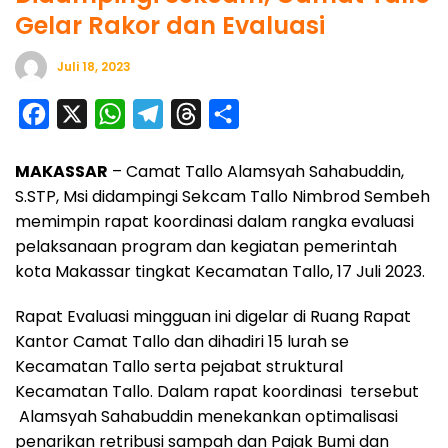
Gelar Rakor dan Evaluasi
Juli 18, 2023
F
X
W
T
T
S
a
h
e
h
h
MAKASSAR
– Camat Tallo Alamsyah Sahabuddin,
c
a
l
r
a
S.STP, Msi didampingi Sekcam Tallo Nimbrod Sembeh
e
t
e
e
r
memimpin rapat koordinasi dalam rangka evaluasi
b
s
g
a
e
pelaksanaan program dan kegiatan pemerintah
o
A
r
d
kota Makassar tingkat Kecamatan Tallo, 17 Juli 2023.
o
p
a
s
Rapat Evaluasi mingguan ini digelar di Ruang Rapat
k
p
m
Kantor Camat Tallo dan dihadiri 15 lurah se
Kecamatan Tallo serta pejabat struktural
Kecamatan Tallo. Dalam rapat koordinasi tersebut
Alamsyah Sahabuddin menekankan optimalisasi
penarikan retribusi sampah dan Pajak Bumi dan