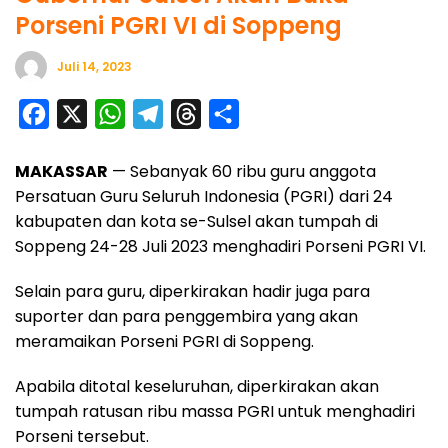
Porseni PGRI VI di Soppeng
Juli 14, 2023
F
X
W
T
T
S
a
h
e
h
h
MAKASSAR
— Sebanyak 60 ribu guru anggota
c
a
l
r
a
Persatuan Guru Seluruh Indonesia (PGRI) dari 24
e
t
e
e
r
kabupaten dan kota se-Sulsel akan tumpah di
b
s
g
a
e
Soppeng 24-28 Juli 2023 menghadiri Porseni PGRI VI.
o
A
r
d
Selain para guru, diperkirakan hadir juga para
o
p
a
s
suporter dan para penggembira yang akan
k
p
m
meramaikan Porseni PGRI di Soppeng.
Apabila ditotal keseluruhan, diperkirakan akan
tumpah ratusan ribu massa PGRI untuk menghadiri
Porseni tersebut.