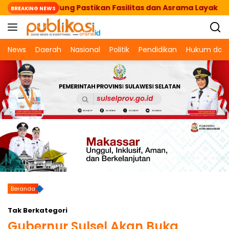
Langsung
erasi, Dudung Pastikan Fasilitas dan Asrama Layak
BREAKING NEWS
ke
konten
News
Daerah
Nasional
Politik
Pendidikan
Hukum dan 
Beranda
Tak Berkategori
Gubernur Sulsel Akan Buka