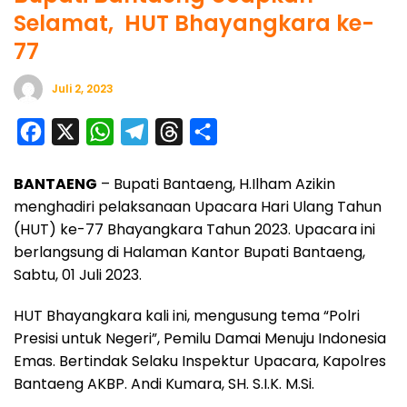
Selamat, HUT Bhayangkara ke-
77
Juli 2, 2023
F
X
W
T
T
S
a
h
e
h
h
BANTAENG
– Bupati Bantaeng, H.Ilham Azikin
c
a
l
r
a
menghadiri pelaksanaan Upacara Hari Ulang Tahun
e
t
e
e
r
(HUT) ke-77 Bhayangkara Tahun 2023. Upacara ini
b
s
g
a
e
berlangsung di Halaman Kantor Bupati Bantaeng,
o
A
r
d
Sabtu, 01 Juli 2023.
o
p
a
s
HUT Bhayangkara kali ini, mengusung tema “Polri
k
p
m
Presisi untuk Negeri”, Pemilu Damai Menuju Indonesia
Emas. Bertindak Selaku Inspektur Upacara, Kapolres
Bantaeng AKBP. Andi Kumara, SH. S.I.K. M.Si.