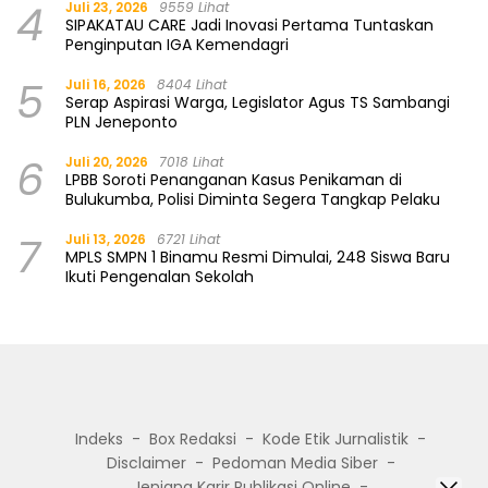
4
Juli 23, 2026
9559 Lihat
SIPAKATAU CARE Jadi Inovasi Pertama Tuntaskan
Penginputan IGA Kemendagri
5
Juli 16, 2026
8404 Lihat
Serap Aspirasi Warga, Legislator Agus TS Sambangi
PLN Jeneponto
6
Juli 20, 2026
7018 Lihat
LPBB Soroti Penanganan Kasus Penikaman di
Bulukumba, Polisi Diminta Segera Tangkap Pelaku
7
Juli 13, 2026
6721 Lihat
MPLS SMPN 1 Binamu Resmi Dimulai, 248 Siswa Baru
Ikuti Pengenalan Sekolah
Indeks
Box Redaksi
Kode Etik Jurnalistik
Disclaimer
Pedoman Media Siber
Jenjang Karir Publikasi Online