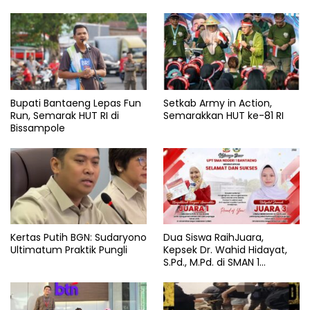
Bupati Bantaeng Lepas Fun
Setkab Army in Action,
Run, Semarak HUT RI di
Semarakkan HUT ke-81 RI
Bissampole
Kertas Putih BGN: Sudaryono
Dua Siswa RaihJuara,
Ultimatum Praktik Pungli
Kepsek Dr. Wahid Hidayat,
S.Pd., M.Pd. di SMAN 1
Bantaeng Tuai Pujian