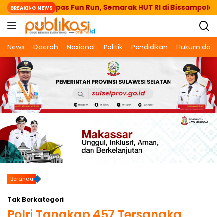
Langsung
antaeng Lepas Fun Run, Semarak HUT RI di Bissampole
BREAKING NEWS
ke
konten
News
Daerah
Nasional
Politik
Pendidikan
Hukum dan 
Beranda
Tak Berkategori
Polri Tangkap 457 Tersangka