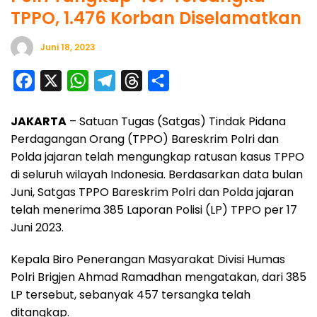
TPPO, 1.476 Korban Diselamatkan
Juni 18, 2023
F
X
W
T
T
S
a
h
e
h
h
JAKARTA
– Satuan Tugas (Satgas) Tindak Pidana
c
a
l
r
a
Perdagangan Orang (TPPO) Bareskrim Polri dan
e
t
e
e
r
Polda jajaran telah mengungkap ratusan kasus TPPO
b
s
g
a
e
di seluruh wilayah Indonesia. Berdasarkan data bulan
o
A
r
d
Juni, Satgas TPPO Bareskrim Polri dan Polda jajaran
o
p
a
s
telah menerima 385 Laporan Polisi (LP) TPPO per 17
Juni 2023.
k
p
m
Kepala Biro Penerangan Masyarakat Divisi Humas
Polri Brigjen Ahmad Ramadhan mengatakan, dari 385
LP tersebut, sebanyak 457 tersangka telah
ditangkap.