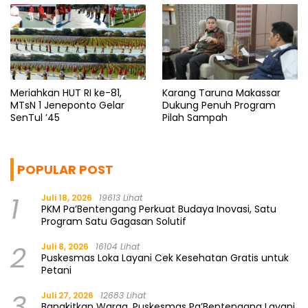
Meriahkan HUT RI ke-81,
Karang Taruna Makassar
MTsN 1 Jeneponto Gelar
Dukung Penuh Program
SenTul ’45
Pilah Sampah
POPULAR POST
1
Juli 18, 2026
19613 Lihat
PKM Pa’Bentengang Perkuat Budaya Inovasi, Satu
Program Satu Gagasan Solutif
2
Juli 8, 2026
16104 Lihat
Puskesmas Loka Layani Cek Kesehatan Gratis untuk
Petani
3
Juli 27, 2026
12683 Lihat
Bangkitkan Warga, Puskesmas Pa’Bentengang Layani