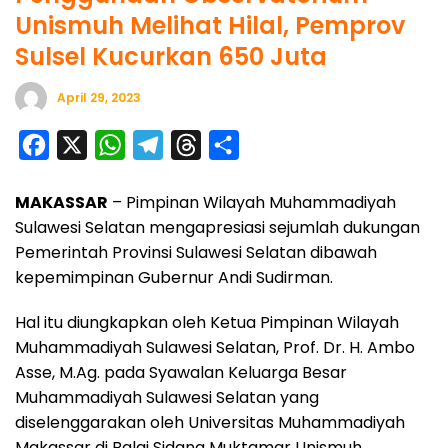
Unismuh Melihat Hilal, Pemprov
Sulsel Kucurkan 650 Juta
April 29, 2023
F
X
W
T
T
S
a
h
e
h
h
MAKASSAR
– Pimpinan Wilayah Muhammadiyah
c
a
l
r
a
Sulawesi Selatan mengapresiasi sejumlah dukungan
e
t
e
e
r
Pemerintah Provinsi Sulawesi Selatan dibawah
b
s
g
a
e
kepemimpinan Gubernur Andi Sudirman.
o
A
r
d
Hal itu diungkapkan oleh Ketua Pimpinan Wilayah
o
p
a
s
Muhammadiyah Sulawesi Selatan, Prof. Dr. H. Ambo
k
p
m
Asse, M.Ag. pada Syawalan Keluarga Besar
Muhammadiyah Sulawesi Selatan yang
diselenggarakan oleh Universitas Muhammadiyah
Makassar di Balai Sidang Muktamar Unismuh