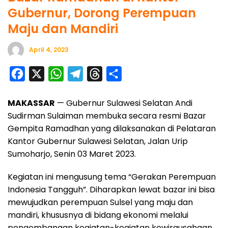
Gubernur, Dorong Perempuan
Maju dan Mandiri
April 4, 2023
F
X
W
T
T
S
a
h
e
h
h
MAKASSAR
— Gubernur Sulawesi Selatan Andi
c
a
l
r
a
Sudirman Sulaiman membuka secara resmi Bazar
e
t
e
e
r
Gempita Ramadhan yang dilaksanakan di Pelataran
b
s
g
a
e
Kantor Gubernur Sulawesi Selatan, Jalan Urip
o
A
r
d
Sumoharjo, Senin 03 Maret 2023.
o
p
a
s
Kegiatan ini mengusung tema “Gerakan Perempuan
k
p
m
Indonesia Tangguh”. Diharapkan lewat bazar ini bisa
mewujudkan perempuan Sulsel yang maju dan
mandiri, khususnya di bidang ekonomi melalui
pengembangan kegiatan-kegiatan kewirausahaan