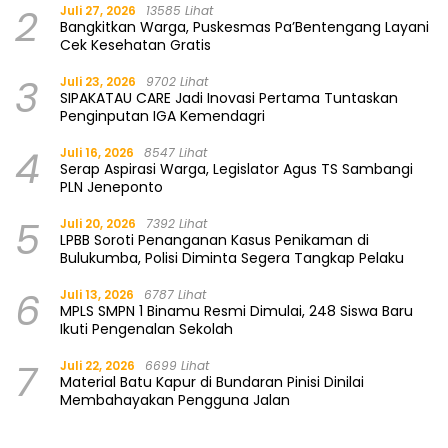
2
Juli 27, 2026
13585 Lihat
Bangkitkan Warga, Puskesmas Pa’Bentengang Layani
Cek Kesehatan Gratis
3
Juli 23, 2026
9702 Lihat
SIPAKATAU CARE Jadi Inovasi Pertama Tuntaskan
Penginputan IGA Kemendagri
4
Juli 16, 2026
8547 Lihat
Serap Aspirasi Warga, Legislator Agus TS Sambangi
PLN Jeneponto
5
Juli 20, 2026
7392 Lihat
LPBB Soroti Penanganan Kasus Penikaman di
Bulukumba, Polisi Diminta Segera Tangkap Pelaku
6
Juli 13, 2026
6787 Lihat
MPLS SMPN 1 Binamu Resmi Dimulai, 248 Siswa Baru
Ikuti Pengenalan Sekolah
7
Juli 22, 2026
6699 Lihat
Material Batu Kapur di Bundaran Pinisi Dinilai
Membahayakan Pengguna Jalan