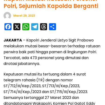
Polri, Sejumlah Kapolda Berganti
Maret 29, 2023
F
X
W
T
T
S
a
h
e
h
h
JAKARTA
– Kapolri Jenderal Listyo Sigit Prabowo
c
a
l
r
a
melakukan mutasi besar-besaran terhadap ratusan
e
t
e
e
r
perwira baik pati hingga pamen di lingkungan Polri.
b
s
g
a
e
Tercatat, ada 473 personel yang dimutasi dan
o
A
r
d
dirotasi jabatannya.
o
p
a
s
Keputusan mutasi itu tertuang dalam 4 surat
k
p
m
telegram rahasia (TR) dengan nomor
ST/712/III/Kep./2023, ST/713/III/Kep./2023,
ST/714/III/Kep./2023 dan ST/715/III/Kep./2023.
Semuanya tertanggal 27 Maret 2023 dan
ditandatangani Wakapolri, Komjen Pol Gatot Eddy