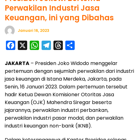
Perwakilan Industri Jasa
Keuangan, ini yang Dibahas
Januari 16, 2023
F
X
W
T
T
S
a
h
e
h
h
JAKARTA
– Presiden Joko Widodo menggelar
c
a
l
r
a
pertemuan dengan sejumlah perwakilan dari industri
e
t
e
e
r
jasa keuangan di Istana Merdeka, Jakarta, pada
b
s
g
a
e
Senin, 16 Januari 2023. Dalam pertemuan tersebut
o
A
r
d
hadir Ketua Dewan Komisioner Otoritas Jasa
o
p
a
s
Keuangan (OJK) Mahendra Siregar beserta
jajarannya, perwakilan industri perbankan,
k
p
m
perwakilan industri pasar modal, dan perwakilan
industri keuangan non-bank (IKNB).
Dalam keterangannya di Kantor Presiden selepas