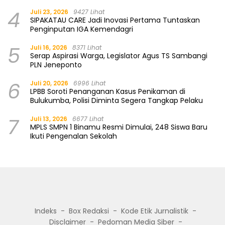
4
Juli 23, 2026
9427 Lihat
SIPAKATAU CARE Jadi Inovasi Pertama Tuntaskan
Penginputan IGA Kemendagri
5
Juli 16, 2026
8371 Lihat
Serap Aspirasi Warga, Legislator Agus TS Sambangi
PLN Jeneponto
6
Juli 20, 2026
6996 Lihat
LPBB Soroti Penanganan Kasus Penikaman di
Bulukumba, Polisi Diminta Segera Tangkap Pelaku
7
Juli 13, 2026
6677 Lihat
MPLS SMPN 1 Binamu Resmi Dimulai, 248 Siswa Baru
Ikuti Pengenalan Sekolah
Indeks
Box Redaksi
Kode Etik Jurnalistik
Disclaimer
Pedoman Media Siber