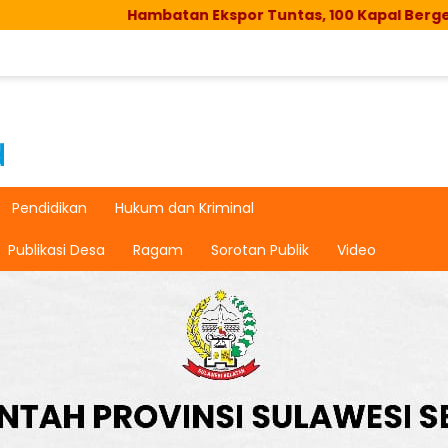
Hambatan Ekspor Tuntas, 100 Kapal Bergerak Lagi
Pendidikan
Hukum dan Kriminal
Publikasi Desa
Ragam
Sorotan Publik
Video