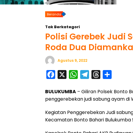
Beranda
Tak Berkategori
Polisi Gerebek Judi
Roda Dua Diamank
Agustus 9, 2022
F
X
W
T
T
S
a
h
e
h
h
BULUKUMBA
– Giliran Polsek Bonto 
c
a
l
r
a
penggerebekan judi sabung ayam di 
e
t
e
e
r
b
s
g
a
e
Kegiatan Penggerebekan Judi sabung 
o
A
r
d
Kecamatan Bonto Bahari Bulukumba S
o
p
a
s