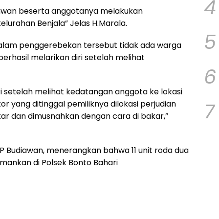
4
diawan beserta anggotanya melakukan
lurahan Benjala” Jelas H.Marala.
5
lam penggerebekan tersebut tidak ada warga
rhasil melarikan diri setelah melihat
6
iri setelah melihat kedatangan anggota ke lokasi
7
r yang ditinggal pemiliknya dilokasi perjudian
ngkar dan dimusnahkan dengan cara di bakar,”
P Budiawan, menerangkan bahwa 11 unit roda dua
iamankan di Polsek Bonto Bahari