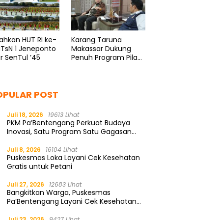
ahkan HUT RI ke-
Karang Taruna
MTsN 1 Jeneponto
Makassar Dukung
r SenTul ’45
Penuh Program Pilah
Sampah
OPULAR POST
Juli 18, 2026
19613 Lihat
PKM Pa’Bentengang Perkuat Budaya
Inovasi, Satu Program Satu Gagasan
Solutif
Juli 8, 2026
16104 Lihat
Puskesmas Loka Layani Cek Kesehatan
Gratis untuk Petani
Juli 27, 2026
12683 Lihat
Bangkitkan Warga, Puskesmas
Pa’Bentengang Layani Cek Kesehatan
Gratis
Juli 23, 2026
9427 Lihat