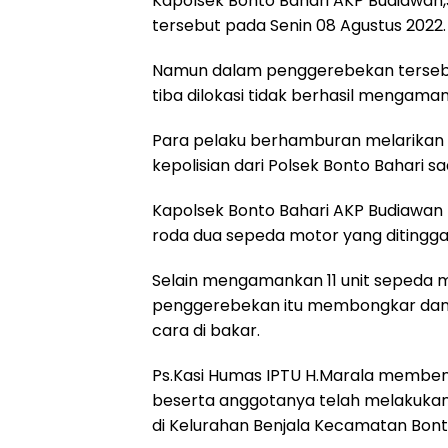
Kapolsek Bonto Bahari AKP Budiawan,
k
p
m
tersebut pada Senin 08 Agustus 2022.
Namun dalam penggerebekan tersebu
tiba dilokasi tidak berhasil mengaman
Para pelaku berhamburan melarikan 
kepolisian dari Polsek Bonto Bahari sa
Kapolsek Bonto Bahari AKP Budiawan
roda dua sepeda motor yang ditinggal
Selain mengamankan 11 unit sepeda 
penggerebekan itu membongkar dan
cara di bakar.
Ps.Kasi Humas IPTU H.Marala memben
beserta anggotanya telah melakukan
di Kelurahan Benjala Kecamatan Bont