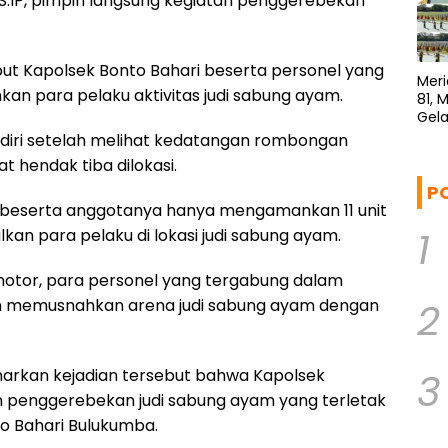
S.IP, pimpin langsung kegiatan penggerebekan
t Kapolsek Bonto Bahari beserta personel yang
Meri
kan para pelaku aktivitas judi sabung ayam.
81, 
Gela
diri setelah melihat kedatangan rombongan
at hendak tiba dilokasi.
P
 beserta anggotanya hanya mengamankan 11 unit
1
kan para pelaku di lokasi judi sabung ayam.
motor, para personel yang tergabung dalam
2
 memusnahkan arena judi sabung ayam dengan
arkan kejadian tersebut bahwa Kapolsek
3
 penggerebekan judi sabung ayam yang terletak
o Bahari Bulukumba.