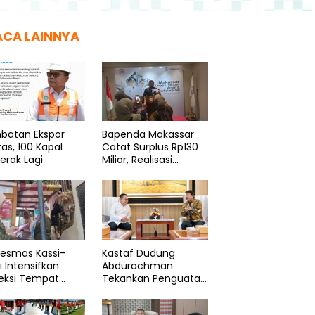
ACA LAINNYA
batan Ekspor
Bapenda Makassar
as, 100 Kapal
Catat Surplus Rp130
erak Lagi
Miliar, Realisasi
Pendapatan Tembus
49 Persen
kesmas Kassi-
Kastaf Dudung
i Intensifkan
Abdurachman
eksi Tempat
Tekankan Penguatan
gelolaan Pangan
Ideologi Pancasila