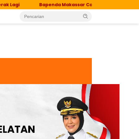
Bapenda Makassar Catat Surplus Rp130 Miliar, Reali