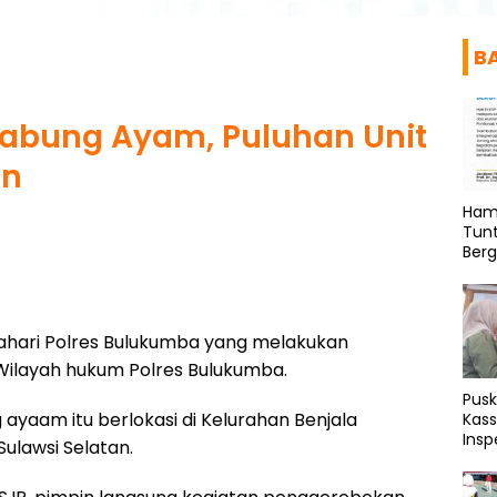
B
 Sabung Ayam, Puluhan Unit
an
Ham
Tunt
Berg
Bahari Polres Bulukumba yang melakukan
Wilayah hukum Polres Bulukumba.
Pus
ayaam itu berlokasi di Kelurahan Benjala
Kass
Insp
ulawsi Selatan.
Pen