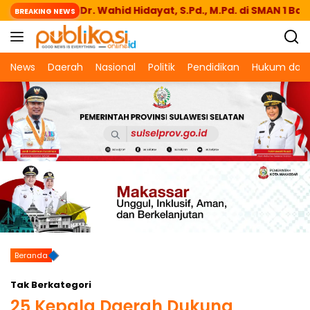
Langsung
 Kepsek Dr. Wahid Hidayat, S.Pd., M.Pd. di SMAN 1 Bantaeng 
BREAKING NEWS
ke
konten
News
Daerah
Nasional
Politik
Pendidikan
Hukum dan 
Beranda
Tak Berkategori
25 Kepala Daerah Dukung