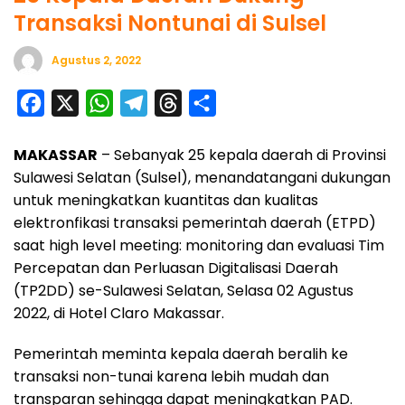
Transaksi Nontunai di Sulsel
Agustus 2, 2022
F
X
W
T
T
S
a
h
e
h
h
MAKASSAR
– Sebanyak 25 kepala daerah di Provinsi
c
a
l
r
a
Sulawesi Selatan (Sulsel), menandatangani dukungan
e
t
e
e
r
untuk meningkatkan kuantitas dan kualitas
b
s
g
a
e
elektronfikasi transaksi pemerintah daerah (ETPD)
o
A
r
d
saat high level meeting: monitoring dan evaluasi Tim
o
p
a
s
Percepatan dan Perluasan Digitalisasi Daerah
(TP2DD) se-Sulawesi Selatan, Selasa 02 Agustus
k
p
m
2022, di Hotel Claro Makassar.
Pemerintah meminta kepala daerah beralih ke
transaksi non-tunai karena lebih mudah dan
transparan sehingga dapat meningkatkan PAD.