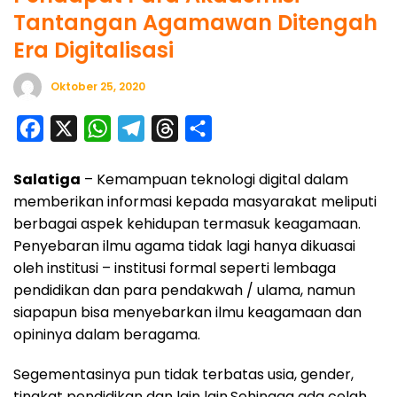
Tantangan Agamawan Ditengah
Era Digitalisasi
Oktober 25, 2020
F
X
W
T
T
S
a
h
e
h
h
Salatiga
– Kemampuan teknologi digital dalam
c
a
l
r
a
memberikan informasi kepada masyarakat meliputi
e
t
e
e
r
berbagai aspek kehidupan termasuk keagamaan.
b
s
g
a
e
Penyebaran ilmu agama tidak lagi hanya dikuasai
o
A
r
d
oleh institusi – institusi formal seperti lembaga
o
p
a
s
pendidikan dan para pendakwah / ulama, namun
siapapun bisa menyebarkan ilmu keagamaan dan
k
p
m
opininya dalam beragama.
Segementasinya pun tidak terbatas usia, gender,
tingkat pendidikan dan lain lain.Sehingga ada celah