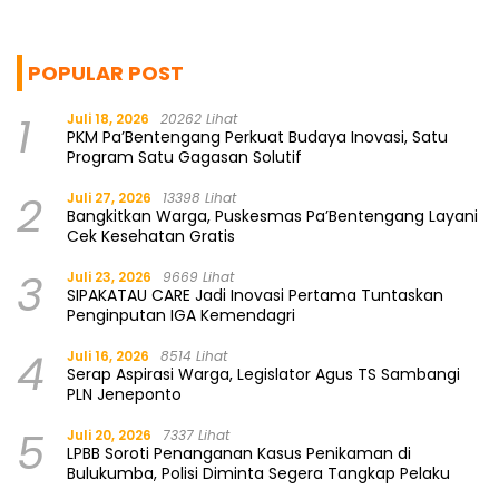
POPULAR POST
1
Juli 18, 2026
20262 Lihat
PKM Pa’Bentengang Perkuat Budaya Inovasi, Satu
Program Satu Gagasan Solutif
2
Juli 27, 2026
13398 Lihat
Bangkitkan Warga, Puskesmas Pa’Bentengang Layani
Cek Kesehatan Gratis
3
Juli 23, 2026
9669 Lihat
SIPAKATAU CARE Jadi Inovasi Pertama Tuntaskan
Penginputan IGA Kemendagri
4
Juli 16, 2026
8514 Lihat
Serap Aspirasi Warga, Legislator Agus TS Sambangi
PLN Jeneponto
5
Juli 20, 2026
7337 Lihat
LPBB Soroti Penanganan Kasus Penikaman di
Bulukumba, Polisi Diminta Segera Tangkap Pelaku