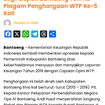
Piagam Penghargaan WTP Ke-5
Kali
Oktober 19, 2020
F
X
W
T
T
S
a
h
e
h
h
Bantaeng
– Kementerian Keuangan Republik
c
a
l
r
a
Indonesia kembali memberikan apresiasi kepada
e
t
e
e
r
Pemerintah Kabupaten Bantaeng atas
b
s
g
a
e
keberhasilannya menyusun dan menyajikan Laporan
o
A
r
d
Keuangan Tahun 2019 dengan Capaian Opini WTP.
o
p
a
s
Penghargaan ini telah diraih oleh Kabupaten
k
p
m
Bantaeng lima kali berturut-turut (2015 – 2019). Plt.
Kepala Kantor Pelayanan Perbendaharaan Negara
Tipe A1 Bantaeng, Andi Yusuf menyerahkan langsung
Plakat dan Piagam WTP kepada Bupati Bantaeng, H.