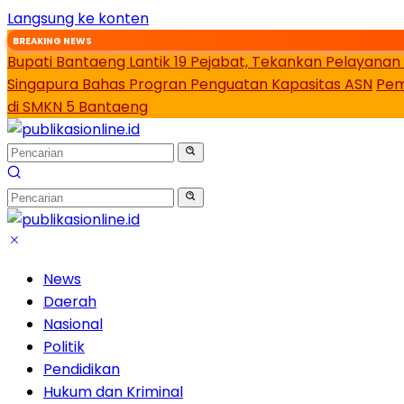
Langsung ke konten
BREAKING NEWS
Bupati Bantaeng Lantik 19 Pejabat, Tekankan Pelayanan
Singapura Bahas Progran Penguatan Kapasitas ASN
Pem
di SMKN 5 Bantaeng
News
Daerah
Nasional
Politik
Pendidikan
Hukum dan Kriminal