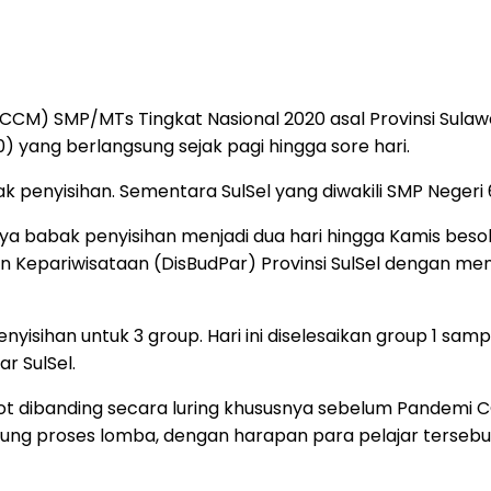
) SMP/MTs Tingkat Nasional 2020 asal Provinsi Sulawesi
) yang berlangsung sejak pagi hingga sore hari.
penyisihan. Sementara SulSel yang diwakili SMP Negeri 6
 babak penyisihan menjadi dua hari hingga Kamis besok.
dan Kepariwisataan (DisBudPar) Provinsi SulSel dengan m
yisihan untuk 3 group. Hari ini diselesaikan group 1 sam
r SulSel.
lot dibanding secara luring khususnya sebelum Pandemi C
ukung proses lomba, dengan harapan para pelajar ters