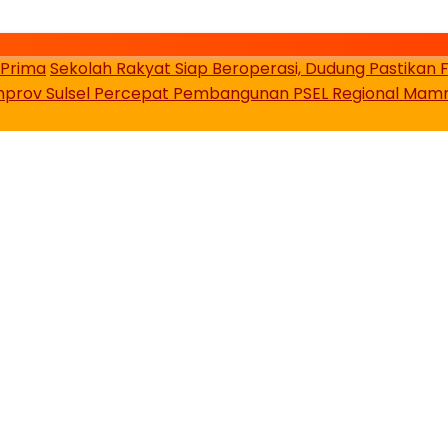
 Prima
Sekolah Rakyat Siap Beroperasi, Dudung Pastikan F
prov Sulsel Percepat Pembangunan PSEL Regional Mam