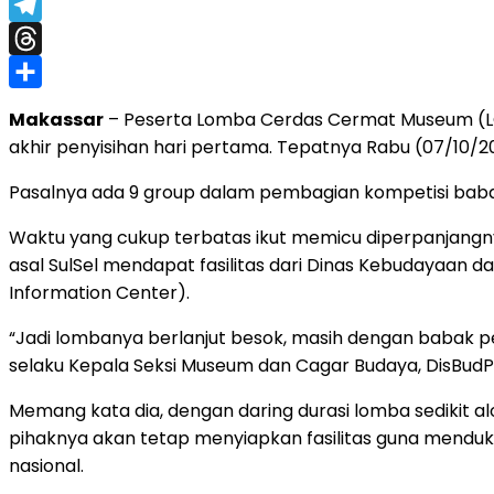
WhatsApp
Telegram
Threads
Share
Makassar
– Peserta Lomba Cerdas Cermat Museum (LCCM
akhir penyisihan hari pertama. Tepatnya Rabu (07/10/20
Pasalnya ada 9 group dalam pembagian kompetisi babak 
Waktu yang cukup terbatas ikut memicu diperpanjangnya
asal SulSel mendapat fasilitas dari Dinas Kebudayaan 
Information Center).
“Jadi lombanya berlanjut besok, masih dengan babak pen
selaku Kepala Seksi Museum dan Cagar Budaya, DisBudPa
Memang kata dia, dengan daring durasi lomba sedikit a
pihaknya akan tetap menyiapkan fasilitas guna mend
nasional.