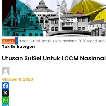
Utusan SulSel Untuk LCCM Nasional 2020 Mesti Ikuti 
Beranda
Tak Berkategori
Utusan SulSel Untuk LCCM Nasional 
Oktober 8, 2020
Facebook
X