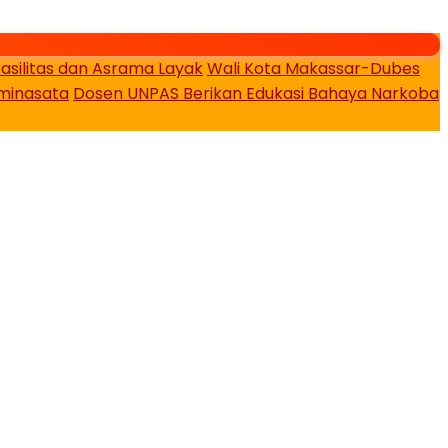
asilitas dan Asrama Layak
Wali Kota Makassar-Dubes
minasata
Dosen UNPAS Berikan Edukasi Bahaya Narkoba