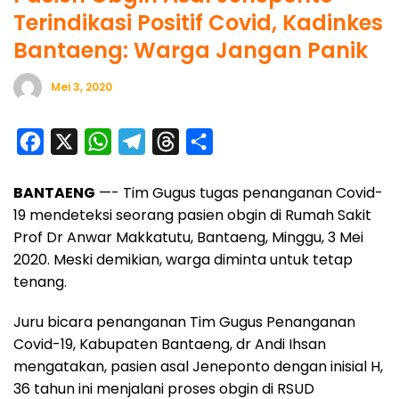
Terindikasi Positif Covid, Kadinkes
Bantaeng: Warga Jangan Panik
Mei 3, 2020
F
X
W
T
T
S
a
h
e
h
h
BANTAENG
—- Tim Gugus tugas penanganan Covid-
c
a
l
r
a
19 mendeteksi seorang pasien obgin di Rumah Sakit
e
t
e
e
r
Prof Dr Anwar Makkatutu, Bantaeng, Minggu, 3 Mei
b
s
g
a
e
2020. Meski demikian, warga diminta untuk tetap
o
A
r
d
tenang.
o
p
a
s
Juru bicara penanganan Tim Gugus Penanganan
k
p
m
Covid-19, Kabupaten Bantaeng, dr Andi Ihsan
mengatakan, pasien asal Jeneponto dengan inisial H,
36 tahun ini menjalani proses obgin di RSUD