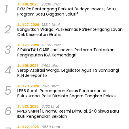
1
Juli 18, 2026
20218 Lihat
PKM Pa’Bentengang Perkuat Budaya Inovasi, Satu
Program Satu Gagasan Solutif
2
Juli 27, 2026
13310 Lihat
Bangkitkan Warga, Puskesmas Pa’Bentengang Layani
Cek Kesehatan Gratis
3
Juli 23, 2026
9669 Lihat
SIPAKATAU CARE Jadi Inovasi Pertama Tuntaskan
Penginputan IGA Kemendagri
4
Juli 16, 2026
8492 Lihat
Serap Aspirasi Warga, Legislator Agus TS Sambangi
PLN Jeneponto
5
Juli 20, 2026
7315 Lihat
LPBB Soroti Penanganan Kasus Penikaman di
Bulukumba, Polisi Diminta Segera Tangkap Pelaku
6
Juli 13, 2026
6732 Lihat
MPLS SMPN 1 Binamu Resmi Dimulai, 248 Siswa Baru
Ikuti Pengenalan Sekolah
Juli 22, 2026
6589 Lihat