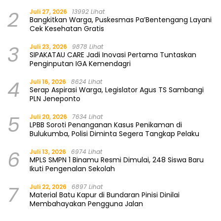
2
Juli 27, 2026
13992 Lihat
Bangkitkan Warga, Puskesmas Pa’Bentengang Layani
Cek Kesehatan Gratis
3
Juli 23, 2026
9878 Lihat
SIPAKATAU CARE Jadi Inovasi Pertama Tuntaskan
Penginputan IGA Kemendagri
4
Juli 16, 2026
8624 Lihat
Serap Aspirasi Warga, Legislator Agus TS Sambangi
PLN Jeneponto
5
Juli 20, 2026
7634 Lihat
LPBB Soroti Penanganan Kasus Penikaman di
Bulukumba, Polisi Diminta Segera Tangkap Pelaku
6
Juli 13, 2026
6974 Lihat
MPLS SMPN 1 Binamu Resmi Dimulai, 248 Siswa Baru
Ikuti Pengenalan Sekolah
7
Juli 22, 2026
6897 Lihat
Material Batu Kapur di Bundaran Pinisi Dinilai
Membahayakan Pengguna Jalan