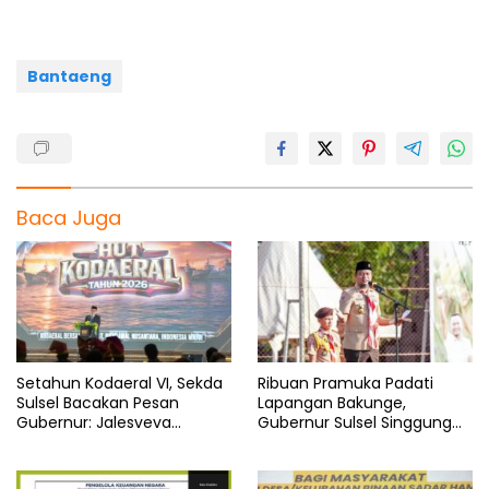
o
p
a
s
k
p
m
Bantaeng
Baca Juga
Setahun Kodaeral VI, Sekda
Ribuan Pramuka Padati
Sulsel Bacakan Pesan
Lapangan Bakunge,
Gubernur: Jalesveva
Gubernur Sulsel Singgung
Jayamahe
Soal Integritas