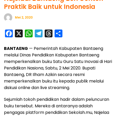
Praktik Baik untuk Indonesia
Mei 2, 2020
F
X
W
T
T
S
a
h
e
h
h
BANTAENG
— Pemerintah Kabupaten Bantaeng
c
a
l
r
a
melalui Dinas Pendidikan Kabupaten Bantaeng
e
t
e
e
r
memperkenalkan buku Satu Guru Satu Inovasi di Hari
b
s
g
a
e
Pendidikan Nasiona, Sabtu, 2 Mei 2020. Bupati
o
A
r
d
Bantaeng, DR Ilham Azikin secara resmi
o
p
a
s
memperkenalkan buku itu kepada publik melalui
diskusi online dan live streaming.
k
p
m
Sejumlah tokoh pendidikan hadir dalam peluncuran
buku tersebut. Mereka di antaranya adalah
pengagas platform pendidikan Sekolah.mu, Najelaa