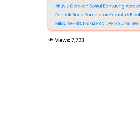
Aktivis Gerakan Sosial Bantaeng Apresi
Pondok Baca Komunitas Kreatif di Bu
Milad ke-88, Fraksi PAN DPRD Sulsel 
Views:
7,723