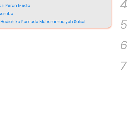
4
asi Peran Media
lukumba
5
Beri Hadiah ke Pemuda Muhammadiyah Sulsel
6
7