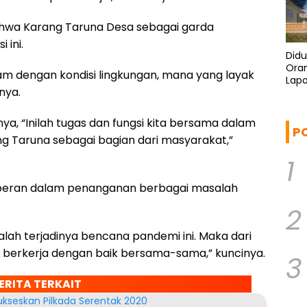
bahwa Karang Taruna Desa sebagai garda
 ini.
Didu
Ora
m dengan kondisi lingkungan, mana yang layak
Lapo
nya.
Polis
ya, “Inilah tugas dan fungsi kita bersama dalam
P
g Taruna sebagai bagian dari masyarakat,”
1
berperan dalam penanganan berbagai masalah
2
alah terjadinya bencana pandemi ini. Maka dari
ri berkerja dengan baik bersama-sama,” kuncinya.
3
ERITA TERKAIT
kseskan Pilkada Serentak 2020