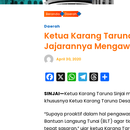
Beranda
Daerah
Daerah
Ketua Karang Taruna
Jajarannya Mengawa
April 30, 2020
F
X
W
T
T
S
a
h
e
h
h
SINJAI—
Ketua Karang Taruna Sinjai
c
a
l
r
a
khususnya Ketua Karang Taruna Desa
e
t
e
e
r
b
s
g
a
e
“Supaya proaktif dalam hal pengaw
o
A
r
d
Bantuan Langsung Tunai (BLT) agar t
tepat sasaran,” ujar ketua Karang Ta
o
p
a
s