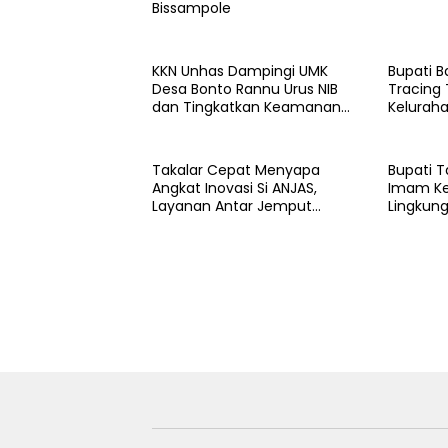
Bissampole
KKN Unhas Dampingi UMK
Bupati B
Desa Bonto Rannu Urus NIB
Tracing 
dan Tingkatkan Keamanan
Kelurah
Pangan
Takalar Cepat Menyapa
Bupati T
Angkat Inovasi Si ANJAS,
Imam Ke
Layanan Antar Jemput
Lingkun
Sekolah Gratis