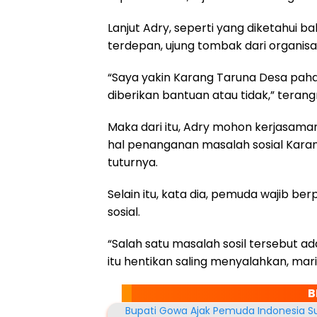
k
p
m
Lanjut Adry, seperti yang diketahui 
terdepan, ujung tombak dari organisasi
“Saya yakin Karang Taruna Desa paha
diberikan bantuan atau tidak,” terang
Maka dari itu, Adry mohon kerjasaman
hal penanganan masalah sosial Karan
tuturnya.
Selain itu, kata dia, pemuda wajib 
sosial.
“Salah satu masalah sosil tersebut ad
itu hentikan saling menyalahkan, ma
B
Bupati Gowa Ajak Pemuda Indonesia Su