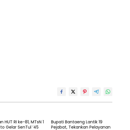
n HUT RI ke-81, MTsN 1
Bupati Bantaeng Lantik 19
o Gelar SenTul ’45
Pejabat, Tekankan Pelayanan