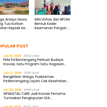
ga Aniaya Siswa,
KKN Unhas dan BPOM
ng Tua Korban
Bentuk Kader
rkan Kepsek Ke
Keamanan Pangan di
i
Bonto Rannu
OPULAR POST
Juli 18, 2026
20152 Lihat
PKM Pa’Bentengang Perkuat Budaya
Inovasi, Satu Program Satu Gagasan
Solutif
Juli 27, 2026
13310 Lihat
Bangkitkan Warga, Puskesmas
Pa’Bentengang Layani Cek Kesehatan
Gratis
Juli 23, 2026
9669 Lihat
SIPAKATAU CARE Jadi Inovasi Pertama
Tuntaskan Penginputan IGA
Kemendagri
Juli 16, 2026
8492 Lihat