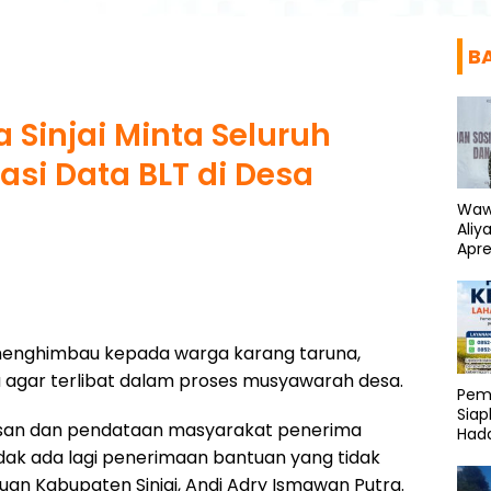
B
 Sinjai Minta Seluruh
si Data BLT di Desa
Waw
Aliy
Apre
Kem
 menghimbau kepada warga karang taruna,
 agar terlibat dalam proses musyawarah desa.
Pemp
Siap
asan dan pendataan masyarakat penerima
Hada
idak ada lagi penerimaan bantuan yang tidak
ruan Kabupaten Sinjai, Andi Adry Ismawan Putra.