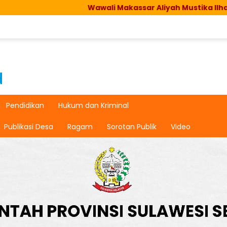
Wawali Makassar Aliyah Mustika Ilham Apresi
Pendidikan
Hukum dan Kriminal
Publikasi Desa
Ragam
Sorotan Publik
Video