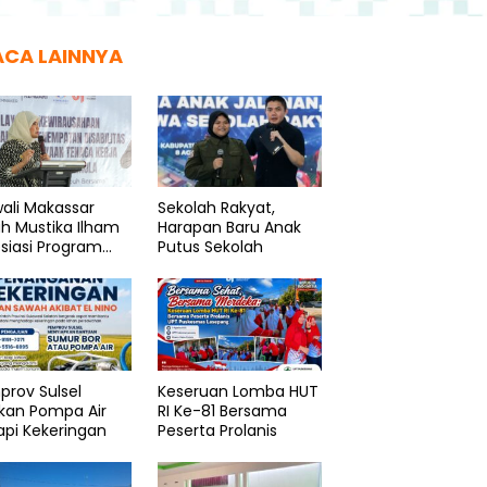
ACA LAINNYA
ali Makassar
Sekolah Rakyat,
ah Mustika Ilham
Harapan Baru Anak
siasi Program
Putus Sekolah
enaker
rov Sulsel
Keseruan Lomba HUT
kan Pompa Air
RI Ke-81 Bersama
pi Kekeringan
Peserta Prolanis