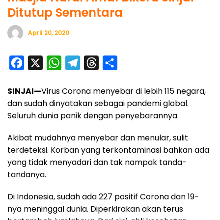
Ditutup Sementara
April 20, 2020
F
X
W
T
T
S
a
h
e
h
h
SINJAI—
Virus Corona menyebar di lebih 115 negara,
c
a
l
r
a
dan sudah dinyatakan sebagai pandemi global.
e
t
e
e
r
Seluruh dunia panik dengan penyebarannya.
b
s
g
a
e
o
A
r
d
Akibat mudahnya menyebar dan menular, sulit
terdeteksi. Korban yang terkontaminasi bahkan ada
o
p
a
s
yang tidak menyadari dan tak nampak tanda-
k
p
m
tandanya.
Di Indonesia, sudah ada 227 positif Corona dan 19-
nya meninggal dunia. Diperkirakan akan terus