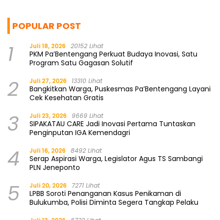
POPULAR POST
1
Juli 18, 2026
20152 Lihat
PKM Pa’Bentengang Perkuat Budaya Inovasi, Satu
Program Satu Gagasan Solutif
2
Juli 27, 2026
13310 Lihat
Bangkitkan Warga, Puskesmas Pa’Bentengang Layani
Cek Kesehatan Gratis
3
Juli 23, 2026
9669 Lihat
SIPAKATAU CARE Jadi Inovasi Pertama Tuntaskan
Penginputan IGA Kemendagri
4
Juli 16, 2026
8492 Lihat
Serap Aspirasi Warga, Legislator Agus TS Sambangi
PLN Jeneponto
5
Juli 20, 2026
7271 Lihat
LPBB Soroti Penanganan Kasus Penikaman di
Bulukumba, Polisi Diminta Segera Tangkap Pelaku