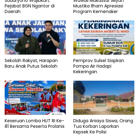
Sudaryono Wajibkan,
Wawali Makassar Aliyah
Pejabat BGN Ngantor di
Mustika Ilham Apresiasi
Daerah
Program Kemenaker
Sekolah Rakyat, Harapan
Pemprov Sulsel Siapkan
Baru Anak Putus Sekolah
Pompa Air Hadapi
Kekeringan
Keseruan Lomba HUT RI Ke-
Diduga Aniaya Siswa, Orang
81 Bersama Peserta Prolanis
Tua Korban Laporkan
Kepsek Ke Polisi