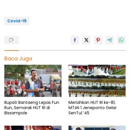
o
p
a
s
k
p
m
Covid-19
Baca Juga
Bupati Bantaeng Lepas Fun
Meriahkan HUT RI ke-81,
Run, Semarak HUT RI di
MTsN 1 Jeneponto Gelar
Bissampole
SenTul ’45