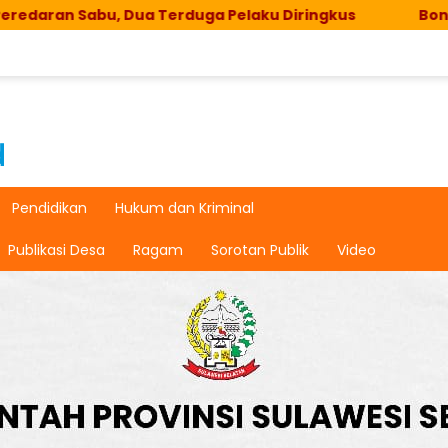
u, Dua Terduga Pelaku Diringkus
Bonto Cinde Jadi 
Pendidikan
Hukum dan Kriminal
Publikasi Desa
Ragam
Sorotan Publik
Video