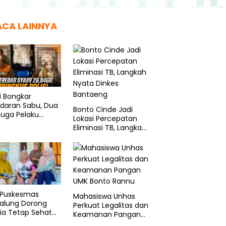
ACA LAINNYA
si Bongkar
edaran Sabu, Dua
Bonto Cinde Jadi
duga Pelaku
Lokasi Percepatan
ngkus
Eliminasi TB, Langkah
Nyata Dinkes
Bantaeng
 Puskesmas
Mahasiswa Unhas
galung Dorong
Perkuat Legalitas dan
ia Tetap Sehat
Keamanan Pangan
Produktif
UMK Bonto Rannu