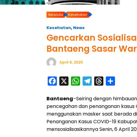
Beranda
Kesehatan
Kesehatan
,
News
Gencarkan Sosialisa
Bantaeng Sasar War
April 6, 2020
F
X
W
T
T
S
a
h
e
h
h
Bantaeng
–Seiring dengan himbauan
c
a
l
r
a
pencegahan dan penanganan kasus C
e
t
e
e
r
menggunakan masker saat berada di 
b
s
g
a
e
Penanganan Kasus COVID-19 Kabupat
o
A
r
d
mensosialisasikannya Senin, 6 April 20
o
p
a
s