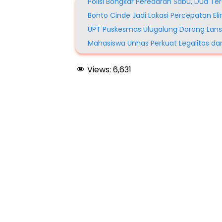
Polisi Bongkar Peredaran Sabu, Dua Te
Bonto Cinde Jadi Lokasi Percepatan El
UPT Puskesmas Ulugalung Dorong Lansi
Mahasiswa Unhas Perkuat Legalitas 
Views:
6,631