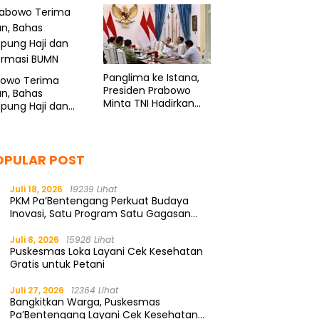
Panglima ke Istana,
bowo Terima
Presiden Prabowo
n, Bahas
Minta TNI Hadirkan
pung Haji dan
Program Spesial
ormasi BUMN
untuk Rakyat
OPULAR POST
Juli 18, 2026
19239 Lihat
PKM Pa’Bentengang Perkuat Budaya
Inovasi, Satu Program Satu Gagasan
Solutif
Juli 8, 2026
15928 Lihat
Puskesmas Loka Layani Cek Kesehatan
Gratis untuk Petani
Juli 27, 2026
12364 Lihat
Bangkitkan Warga, Puskesmas
Pa’Bentengang Layani Cek Kesehatan