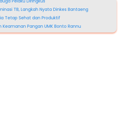
rduga Pelaku Diringkus
iminasi TB, Langkah Nyata Dinkes Bantaeng
a Tetap Sehat dan Produktif
dan Keamanan Pangan UMK Bonto Rannu