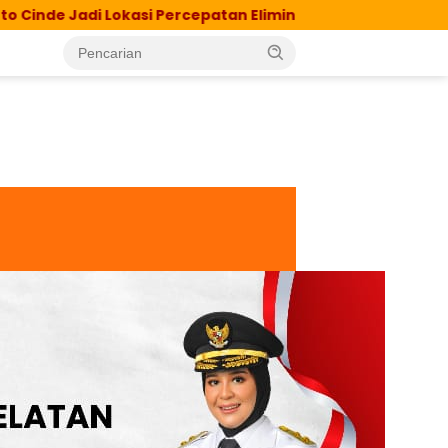
Lokasi Percepatan Eliminasi TB, Langkah Nyata Dinkes Ba