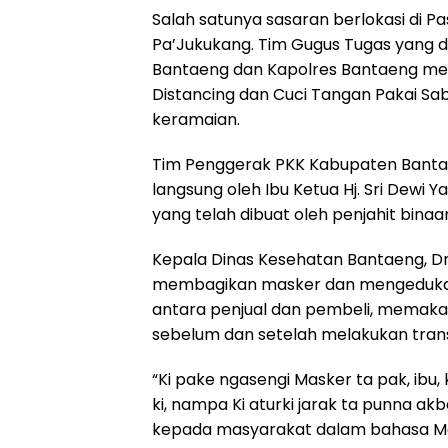
Salah satunya sasaran berlokasi di
k
p
m
Pa’Jukukang. Tim Gugus Tugas yang d
Bantaeng dan Kapolres Bantaeng me
Distancing dan Cuci Tangan Pakai S
keramaian.
Tim Penggerak PKK Kabupaten Bantaen
langsung oleh Ibu Ketua Hj. Sri Dewi
yang telah dibuat oleh penjahit bin
Kepala Dinas Kesehatan Bantaeng, D
membagikan masker dan mengedukasi
antara penjual dan pembeli, memakai
sebelum dan setelah melakukan transak
“Ki pake ngasengi Masker ta pak, ibu,
ki, nampa Ki aturki jarak ta punna a
kepada masyarakat dalam bahasa M