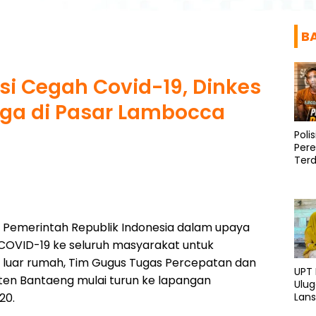
B
si Cegah Covid-19, Dinkes
ga di Pasar Lambocca
Poli
Per
Ter
Diri
 Pemerintah Republik Indonesia dalam upaya
OVID-19 ke seluruh masyarakat untuk
luar rumah, Tim Gugus Tugas Percepatan dan
UPT
en Bantaeng mulai turun ke lapangan
Ulu
20.
Lans
dan 