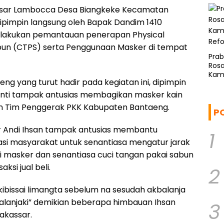
 Pasar Lambocca Desa Biangkeke Kecamatan
ipimpin langsung oleh Bapak Dandim 1410
lakukan pemantauan penerapan Physical
abun (CTPS) serta Penggunaan Masker di tempat
Pra
Rosa
Kam
g yang turut hadir pada kegiatan ini, dipimpin
Ref
 Yanti tampak antusias membagikan masker kain
aan Tim Penggerak PKK Kabupaten Bantaeng.
P
r Andi Ihsan tampak antusias membantu
1
 masyarakat untuk senantiasa mengatur jarak
 masker dan senantiasa cuci tangan pakai sabun
si jual beli.
2
 kibissai limangta sebelum na sesudah akbalanja
kbalanjaki” demikian beberapa himbauan Ihsan
3
akassar.