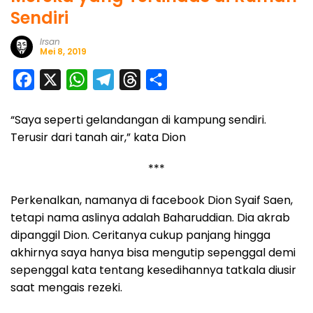
Sendiri
Irsan
Mei 8, 2019
F
X
W
T
T
S
a
h
e
h
h
“Saya seperti gelandangan di kampung sendiri.
c
a
l
r
a
Terusir dari tanah air,” kata Dion
e
t
e
e
r
b
s
g
a
e
***
o
A
r
d
Perkenalkan, namanya di facebook Dion Syaif Saen,
o
p
a
s
tetapi nama aslinya adalah Baharuddian. Dia akrab
k
p
m
dipanggil Dion. Ceritanya cukup panjang hingga
akhirnya saya hanya bisa mengutip sepenggal demi
sepenggal kata tentang kesedihannya tatkala diusir
saat mengais rezeki.