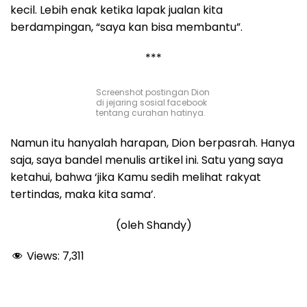
kecil. Lebih enak ketika lapak jualan kita
berdampingan, “saya kan bisa membantu”.
***
Screenshot postingan Dion
di jejaring sosial facebook
tentang curahan hatinya.
Namun itu hanyalah harapan, Dion berpasrah. Hanya
saja, saya bandel menulis artikel ini. Satu yang saya
ketahui, bahwa ‘jika Kamu sedih melihat rakyat
tertindas, maka kita sama’.
(oleh Shandy)
Views:
7,311