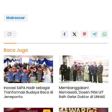
o
p
a
s
k
p
m
Makassar
Baca Juga
Inovasi SAPA Hadir sebagai
Membanggakan!
Tranformasi Budaya Baca di
Nismawati, Dosen FKM UIT
Jeneponto
Raih Gelar Doktor di UNHAS