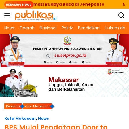
Langsung
Tranformasi Budaya Baca di Jeneponto
Membanggak
BREAKING NEWS
ke
konten
News
Daerah
Nasional
Politik
Pendidikan
Hukum dan 
Beranda
Kota Makassar
Kota Makassar
,
News
BPS Mulai Pendataan Door to