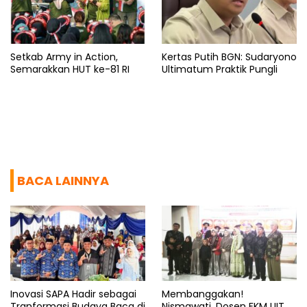
Setkab Army in Action,
Kertas Putih BGN: Sudaryono
Semarakkan HUT ke-81 RI
Ultimatum Praktik Pungli
BACA LAINNYA
Inovasi SAPA Hadir sebagai
Membanggakan!
Tranformasi Budaya Baca di
Nismawati, Dosen FKM UIT