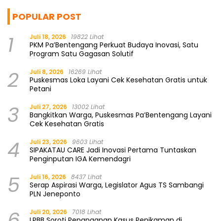
POPULAR POST
1
Juli 18, 2026
19822 Lihat
PKM Pa’Bentengang Perkuat Budaya Inovasi, Satu
Program Satu Gagasan Solutif
2
Juli 8, 2026
16269 Lihat
Puskesmas Loka Layani Cek Kesehatan Gratis untuk
Petani
3
Juli 27, 2026
13002 Lihat
Bangkitkan Warga, Puskesmas Pa’Bentengang Layani
Cek Kesehatan Gratis
4
Juli 23, 2026
9603 Lihat
SIPAKATAU CARE Jadi Inovasi Pertama Tuntaskan
Penginputan IGA Kemendagri
5
Juli 16, 2026
8437 Lihat
Serap Aspirasi Warga, Legislator Agus TS Sambangi
PLN Jeneponto
6
Juli 20, 2026
7018 Lihat
LPBB Soroti Penanganan Kasus Penikaman di