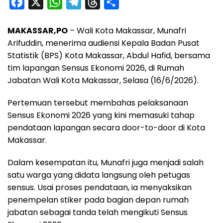
F
X
W
T
T
S
a
h
e
h
h
MAKASSAR,PO
– Wali Kota Makassar, Munafri
c
a
l
r
a
Arifuddin, menerima audiensi Kepala Badan Pusat
e
t
e
e
r
Statistik (BPS) Kota Makassar, Abdul Hafid, bersama
b
s
g
a
e
tim lapangan Sensus Ekonomi 2026, di Rumah
o
A
r
d
Jabatan Wali Kota Makassar, Selasa (16/6/2026).
o
p
a
s
Pertemuan tersebut membahas pelaksanaan
k
p
m
Sensus Ekonomi 2026 yang kini memasuki tahap
pendataan lapangan secara door-to-door di Kota
Makassar.
Dalam kesempatan itu, Munafri juga menjadi salah
satu warga yang didata langsung oleh petugas
sensus. Usai proses pendataan, ia menyaksikan
penempelan stiker pada bagian depan rumah
jabatan sebagai tanda telah mengikuti Sensus