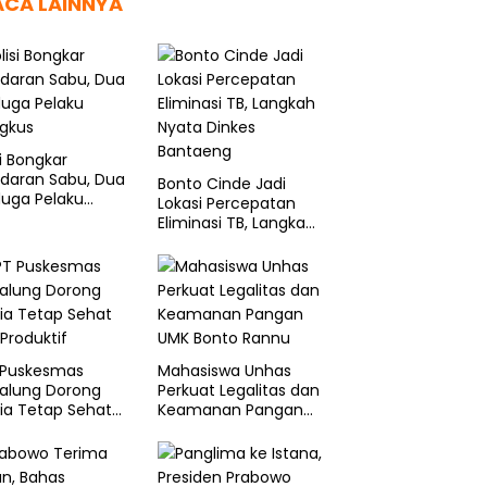
ACA LAINNYA
di KM Nurul Salsa,
Viral! Detik-Detik Korban KLM
S
si Bongkar
ov Sulsel Koordinasi
Nurul Salsa Menunggu
S
edaran Sabu, Dua
nsif dengan Basarnas
Diselamatkan
S
Bonto Cinde Jadi
duga Pelaku
Lokasi Percepatan
ngkus
Eliminasi TB, Langkah
Nyata Dinkes
Bantaeng
 Puskesmas
Mahasiswa Unhas
galung Dorong
Perkuat Legalitas dan
ia Tetap Sehat
Keamanan Pangan
Produktif
UMK Bonto Rannu