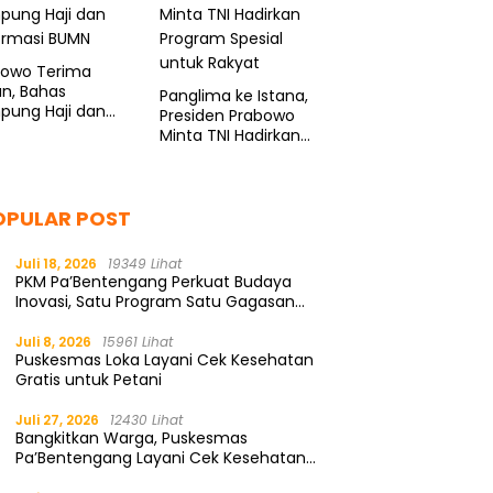
bowo Terima
n, Bahas
Panglima ke Istana,
pung Haji dan
Presiden Prabowo
ormasi BUMN
Minta TNI Hadirkan
Program Spesial
untuk Rakyat
OPULAR POST
Juli 18, 2026
19349 Lihat
PKM Pa’Bentengang Perkuat Budaya
Inovasi, Satu Program Satu Gagasan
Solutif
Juli 8, 2026
15961 Lihat
Puskesmas Loka Layani Cek Kesehatan
Gratis untuk Petani
Juli 27, 2026
12430 Lihat
Bangkitkan Warga, Puskesmas
Pa’Bentengang Layani Cek Kesehatan
Gratis