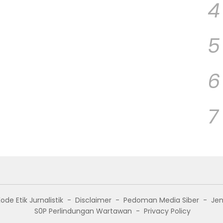
4
5
6
7
ode Etik Jurnalistik
Disclaimer
Pedoman Media Siber
Jen
S0P Perlindungan Wartawan
Privacy Policy