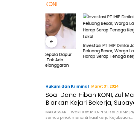
KONI
Investasi PT IHIP Dinilai Jadi
Audit I
Peluang Besar, Warga Lampia
414 Rek
37 Kepala Dapur
Harap Serap Tenaga Kerja
Bermasal
skan Tak Ada
Lokal
Miliar D
agi Pelanggaran
Hukum dan Kriminal
Maret 31, 2024
Soal Dana Hibah KONI, Zul Ma
Biarkan Kejari Bekerja, Supa
yang Berbicara
MAKASSAR – Wakil Ketua KNPI Sulsel Zul Maj
semua pihak menanti hasil kerja Kejaksaan…