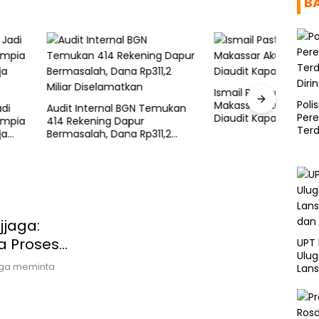
B
Ismail Pastikan Hibah KONI
Trage
Poli
Makassar Akuntabel, Siap
Pempr
nternal BGN Temukan
Per
Diaudit Kapan Saja
Inte
ening Dapur
Ter
ah, Dana Rp311,2
Diri
iselamatkan
jjaga:
ya Proses
UPT
Ulu
jaga meminta
Lans
dan 