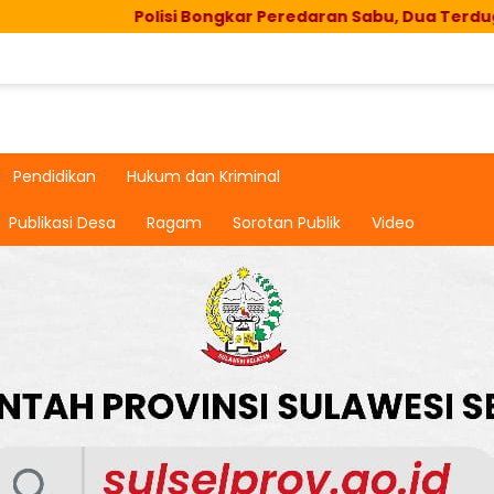
Polisi Bongkar Peredaran Sabu, Dua Terduga Pelaku
Pendidikan
Hukum dan Kriminal
Publikasi Desa
Ragam
Sorotan Publik
Video