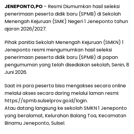
JENEPONTO,PO
– Resmi Diumumkan hasil seleksi
c
a
l
r
a
penerimaan peserta didik baru (SPMB) di Sekolah
e
t
e
e
r
Menengah Kejuruan (SMK) Negeri 1 Jeneponto tahun
b
s
g
a
e
ajaran 2026/2027.
o
A
r
d
Pihak panitia Sekolah Menengah Kejuruan (SMKN) 1
o
p
a
s
Jeneponto resmi mengumumkan hasil seleksi
k
p
m
penerimaan peserta didik baru (SPMB) di papan
pengumuman yang telah disediakan sekolah, Senin, 8
Juni 2026.
Saat ini para peserta bisa mengakses secara online
melalui akses secara daring melalui laman resmi:
https://spmb.sulselprov.go.id/login.
Atau datang langsung ke sekolah SMKN 1 Jeneponto
yang beralamat, Kelurahan Balang Toa, Kecamatan
Binamu Jeneponto, Sulsel.