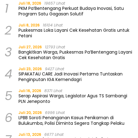
1
Juli 18, 2026
19657 Lihat
PKM Pa’Bentengang Perkuat Budaya Inovasi, Satu
Program Satu Gagasan Solutif
2
Juli 8, 2026
16104 Lihat
Puskesmas Loka Layani Cek Kesehatan Gratis untuk
Petani
3
Juli 27, 2026
12793 Lihat
Bangkitkan Warga, Puskesmas Pa’Bentengang Layani
Cek Kesehatan Gratis
4
Juli 23, 2026
9427 Lihat
SIPAKATAU CARE Jadi Inovasi Pertama Tuntaskan
Penginputan IGA Kemendagri
5
Juli 16, 2026
8371 Lihat
Serap Aspirasi Warga, Legislator Agus TS Sambangi
PLN Jeneponto
6
Juli 20, 2026
6996 Lihat
LPBB Soroti Penanganan Kasus Penikaman di
Bulukumba, Polisi Diminta Segera Tangkap Pelaku
Juli 13, 2026
6677 Lihat