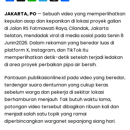
a
h
e
h
h
JAKARTA, PO
— Sebuah video yang memperlihatkan
c
a
l
r
a
kepulan asap dan kepanikan di lokasi proyek galian
e
t
e
e
r
di Jalan RS Fatmawati Raya, Cilandak, Jakarta
b
s
g
a
e
Selatan, mendadak viral di media sosial pada Senin 8
o
A
r
d
Junin2026. Dalam rekaman yang beredar luas di
o
p
a
s
platform X, Instagram, dan TikTok itu
memperlihatkan detik-detik setelah terjadi ledakan
k
p
m
di area proyek perbaikan pipa air bersih.
Pantauan publikasionline.id pada video yang beredar,
terdengar suara dentuman yang cukup keras
sebelum warga dan pekerja di sekitar lokasi
berhamburan menjauh. Tak butuh waktu lama,
potongan video tersebut dibagikan ribuan kali dan
menjadi salah satu topik yang ramai
diperbincangkan warganet sepanjang siang hari.