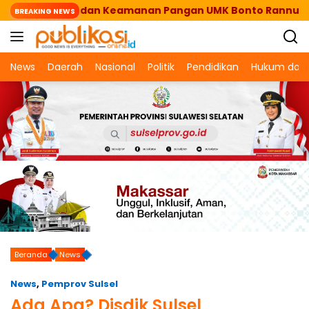
Langsung
galitas dan Keamanan Pangan UMK Bonto Rannu
Pr
BREAKING NEWS
ke
konten
News
Daerah
Nasional
Politik
Pendidikan
Hukum dan 
Beranda
News
News
,
Pemprov Sulsel
Ada Apa? Disdik Sulsel