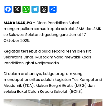
F
X
W
T
T
S
a
h
e
h
h
MAKASSAR,PO
– Dinas Pendidikan Sulsel
c
a
l
r
a
mengumpulkan semua kepala sekolah SMA dan SMK
e
t
e
e
r
se Sulawesi Selatan di gedung guru, Jumat 17
b
s
g
a
e
Oktober 2025.
o
A
r
d
Kegiatan tersebut dibuka secara resmi oleh Plt
o
p
a
s
Sekretaris Dinas, Mustakim yang mewakili Kadis
k
p
m
Pendidikan Iqbal Nadjamuddin.
Di dalam arahannya, ketiga program yang
mendapat prioritas adalah kegiatan Tes Kompetensi
Akademik (TKA), Makan Bergizi Gratis (MBG) dan
seleksi Bakal Calon Kepala Sekolah (BCKS).