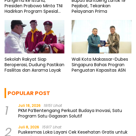
Panglima ke Istana,
Bupati Bantaeng Lantik 19
Presiden Prabowo Minta TNI
Pejabat, Tekankan
Hadirkan Program Spesial
Pelayanan Prima
untuk Rakyat
Sekolah Rakyat Siap
Wali Kota Makassar-Dubes
Beroperasi, Dudung Pastikan
Singapura Bahas Progran
Fasilitas dan Asrama Layak
Penguatan Kapasitas ASN
POPULAR POST
1
Juli 18, 2026
19151 Lihat
PKM Pa’Bentengang Perkuat Budaya Inovasi, Satu
Program Satu Gagasan Solutif
2
Juli 8, 2026
15917 Lihat
Puskesmas Loka Layani Cek Kesehatan Gratis untuk