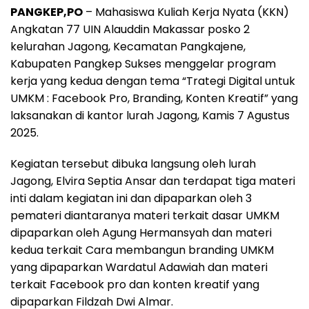
PANGKEP,PO
– Mahasiswa Kuliah Kerja Nyata (KKN)
c
a
l
r
a
Angkatan 77 UIN Alauddin Makassar posko 2
e
t
e
e
r
kelurahan Jagong, Kecamatan Pangkajene,
b
s
g
a
e
Kabupaten Pangkep Sukses menggelar program
o
A
r
d
kerja yang kedua dengan tema “Trategi Digital untuk
o
p
a
s
UMKM : Facebook Pro, Branding, Konten Kreatif” yang
laksanakan di kantor lurah Jagong, Kamis 7 Agustus
k
p
m
2025.
Kegiatan tersebut dibuka langsung oleh lurah
Jagong, Elvira Septia Ansar dan terdapat tiga materi
inti dalam kegiatan ini dan dipaparkan oleh 3
pemateri diantaranya materi terkait dasar UMKM
dipaparkan oleh Agung Hermansyah dan materi
kedua terkait Cara membangun branding UMKM
yang dipaparkan Wardatul Adawiah dan materi
terkait Facebook pro dan konten kreatif yang
dipaparkan Fildzah Dwi Almar.