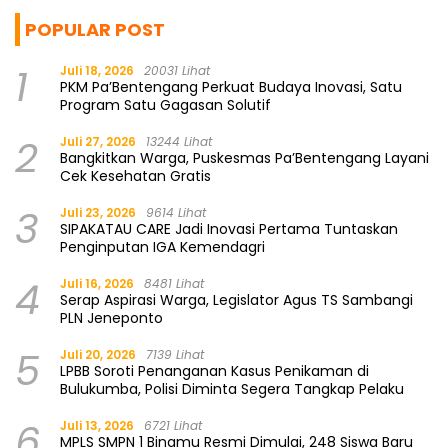
POPULAR POST
1
Juli 18, 2026
20031 Lihat
PKM Pa’Bentengang Perkuat Budaya Inovasi, Satu
Program Satu Gagasan Solutif
2
Juli 27, 2026
13244 Lihat
Bangkitkan Warga, Puskesmas Pa’Bentengang Layani
Cek Kesehatan Gratis
3
Juli 23, 2026
9614 Lihat
SIPAKATAU CARE Jadi Inovasi Pertama Tuntaskan
Penginputan IGA Kemendagri
4
Juli 16, 2026
8481 Lihat
Serap Aspirasi Warga, Legislator Agus TS Sambangi
PLN Jeneponto
5
Juli 20, 2026
7139 Lihat
LPBB Soroti Penanganan Kasus Penikaman di
Bulukumba, Polisi Diminta Segera Tangkap Pelaku
6
Juli 13, 2026
6721 Lihat
MPLS SMPN 1 Binamu Resmi Dimulai, 248 Siswa Baru