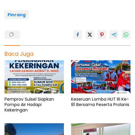
o
p
a
s
k
p
m
Pinrang
Baca Juga
Pemprov Sulsel Siapkan
Keseruan Lomba HUT RI Ke-
Pompa Air Hadapi
81 Bersama Peserta Prolanis
Kekeringan