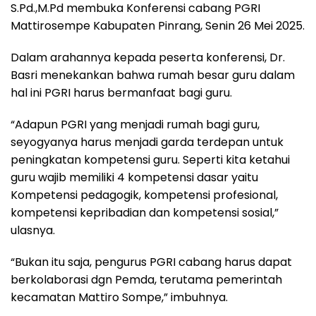
S.Pd.,M.Pd membuka Konferensi cabang PGRI
e
t
e
e
r
Mattirosempe Kabupaten Pinrang, Senin 26 Mei 2025.
b
s
g
a
e
o
A
r
d
Dalam arahannya kepada peserta konferensi, Dr.
Basri menekankan bahwa rumah besar guru dalam
o
p
a
s
hal ini PGRI harus bermanfaat bagi guru.
k
p
m
“Adapun PGRI yang menjadi rumah bagi guru,
seyogyanya harus menjadi garda terdepan untuk
peningkatan kompetensi guru. Seperti kita ketahui
guru wajib memiliki 4 kompetensi dasar yaitu
Kompetensi pedagogik, kompetensi profesional,
kompetensi kepribadian dan kompetensi sosial,”
ulasnya.
“Bukan itu saja, pengurus PGRI cabang harus dapat
berkolaborasi dgn Pemda, terutama pemerintah
kecamatan Mattiro Sompe,” imbuhnya.