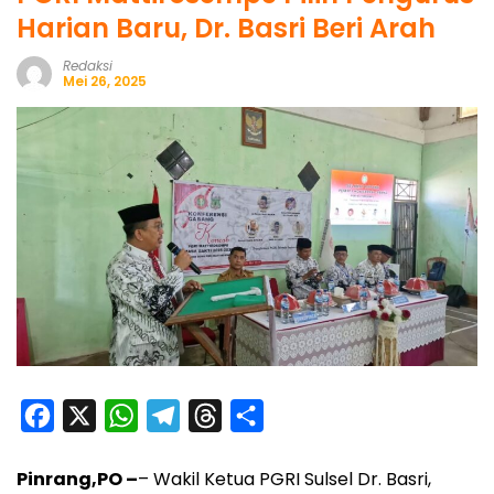
Harian Baru, Dr. Basri Beri Arah
Redaksi
Mei 26, 2025
F
X
W
T
T
S
a
h
e
h
h
Pinrang,PO –
– Wakil Ketua PGRI Sulsel Dr. Basri,
c
a
l
r
a