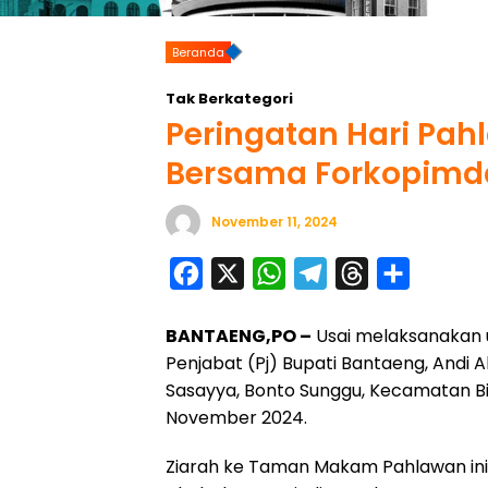
Beranda
Tak Berkategori
Peringatan Hari Pahl
Bersama Forkopimd
November 11, 2024
F
X
W
T
T
S
a
h
e
h
h
BANTAENG,PO –
Usai melaksanakan 
c
a
l
r
a
Penjabat (Pj) Bupati Bantaeng, And
e
t
e
e
r
Sasayya, Bonto Sunggu, Kecamatan Bi
b
s
g
a
e
November 2024.
o
A
r
d
Ziarah ke Taman Makam Pahlawan ini
o
p
a
s