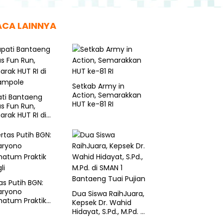
ACA LAINNYA
Setkab Army in
Action, Semarakkan
ati Bantaeng
HUT ke-81 RI
s Fun Run,
rak HUT RI di
sampole
as Putih BGN:
aryono
Dua Siswa RaihJuara,
matum Praktik
Kepsek Dr. Wahid
li
Hidayat, S.Pd., M.Pd. di
SMAN 1 Bantaeng