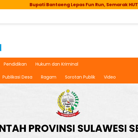
Bupati Bantaeng Lepas Fun Run, Semarak HUT RI di Bis
Pendidikan
Hukum dan Kriminal
Publikasi Desa
Ragam
Sorotan Publik
Video