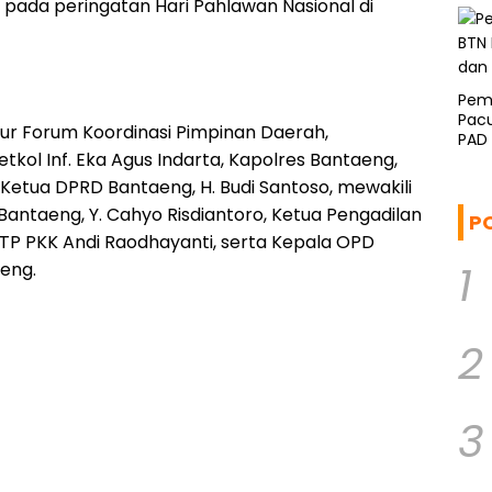
pada peringatan Hari Pahlawan Nasional di
Pem
Pacu
nsur Forum Koordinasi Pimpinan Daerah,
PAD
tkol Inf. Eka Agus Indarta, Kapolres Bantaeng,
Ketua DPRD Bantaeng, H. Budi Santoso, mewakili
i Bantaeng, Y. Cahyo Risdiantoro, Ketua Pengadilan
P
a TP PKK Andi Raodhayanti, serta Kepala OPD
1
eng.
2
3