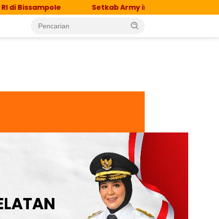
sampole
Setkab Army in Action, Semarakkan HUT ke-