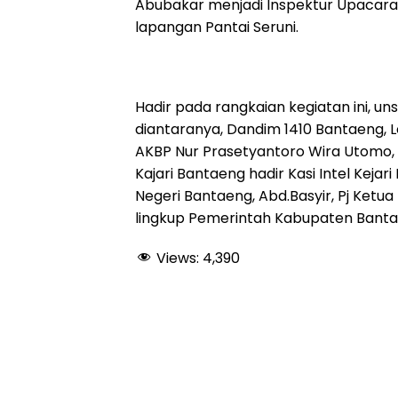
Abubakar menjadi Inspektur Upacara 
k
p
m
lapangan Pantai Seruni.
Hadir pada rangkaian kegiatan ini, u
diantaranya, Dandim 1410 Bantaeng, Le
AKBP Nur Prasetyantoro Wira Utomo, 
Kajari Bantaeng hadir Kasi Intel Kejar
Negeri Bantaeng, Abd.Basyir, Pj Ketu
lingkup Pemerintah Kabupaten Banta
Views:
4,390