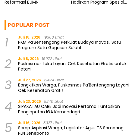
Reformasi BUMN
Hadirkan Program Spesial
untuk Rakyat
POPULAR POST
1
Juli 18, 2026
19360 Lihat
PKM Pa’Bentengang Perkuat Budaya Inovasi, Satu
Program Satu Gagasan Solutif
2
Juli 8, 2026
15972 Lihat
Puskesmas Loka Layani Cek Kesehatan Gratis untuk
Petani
3
Juli 27, 2026
12474 Lihat
Bangkitkan Warga, Puskesmas Pa’Bentengang Layani
Cek Kesehatan Gratis
4
Juli 23, 2026
9240 Lihat
SIPAKATAU CARE Jadi Inovasi Pertama Tuntaskan
Penginputan IGA Kemendagri
5
Juli 16, 2026
8327 Lihat
Serap Aspirasi Warga, Legislator Agus TS Sambangi
PLN Jeneponto