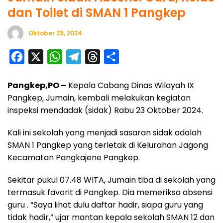
dan Toilet di SMAN 1 Pangkep
Oktober 23, 2024
F
X
W
T
T
S
a
h
e
h
h
Pangkep,PO –
Kepala Cabang Dinas Wilayah IX
c
a
l
r
a
Pangkep, Jumain, kembali melakukan kegiatan
e
t
e
e
r
inspeksi mendadak (sidak) Rabu 23 Oktober 2024.
b
s
g
a
e
o
A
r
d
Kali ini sekolah yang menjadi sasaran sidak adalah
SMAN 1 Pangkep yang terletak di Kelurahan Jagong
o
p
a
s
Kecamatan Pangkajene Pangkep.
k
p
m
Sekitar pukul 07.48 WITA, Jumain tiba di sekolah yang
termasuk favorit di Pangkep. Dia memeriksa absensi
guru . “Saya lihat dulu daftar hadir, siapa guru yang
tidak hadir,” ujar mantan kepala sekolah SMAN 12 dan