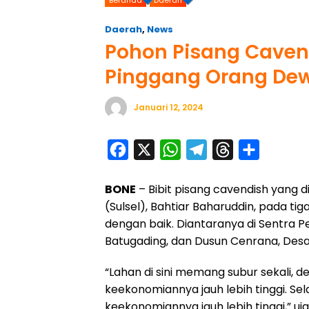
Daerah
,
News
Pohon Pisang Cavend
Pinggang Orang De
Januari 12, 2024
F
X
W
T
T
S
a
h
e
h
h
BONE
– Bibit pisang cavendish yang 
c
a
l
r
a
(Sulsel), Bahtiar Baharuddin, pada ti
e
t
e
e
r
dengan baik. Diantaranya di Sentra 
b
s
g
a
e
Batugading, dan Dusun Cenrana, Desa
o
A
r
d
“Lahan di sini memang subur sekali, d
o
p
a
s
keekonomiannya jauh lebih tinggi. Selam
k
p
m
keekonomiannya jauh lebih tinggi,” uja