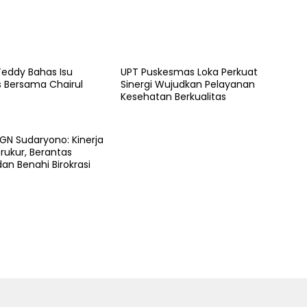
Teddy Bahas Isu
UPT Puskesmas Loka Perkuat
s Bersama Chairul
Sinergi Wujudkan Pelayanan
Kesehatan Berkualitas
GN Sudaryono: Kinerja
rukur, Berantas
dan Benahi Birokrasi