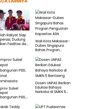
ACA LAINNYA
lah Rakyat Siap
perasi, Dudung
Wali Kota Makassar-
ikan Fasilitas dan
Dubes Singapura
ama Layak
Bahas Progran
Penguatan Kapasitas
ASN
Dosen UNPAS Berikan
Edukasi Bahaya
rov Sulsel
Narkoba di SMKN 5
cepat
Bantaeng
bangunan PSEL
onal
minasata