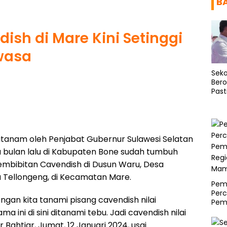
B
ish di Mare Kini Setinggi
wasa
Seko
Bero
Past
Asr
ditanam oleh Penjabat Gubernur Sulawesi Selatan
ga bulan lalu di Kabupaten Bone sudah tumbuh
Pembibitan Cavendish di Dusun Waru, Desa
 Tellongeng, di Kecamatan Mare.
Pemp
Per
engan kita tanami pisang cavendish nilai
Pem
Regi
a ini di sini ditanami tebu. Jadi cavendish nilai
Mam
r Bahtiar, Jumat, 12 Januari 2024, usai