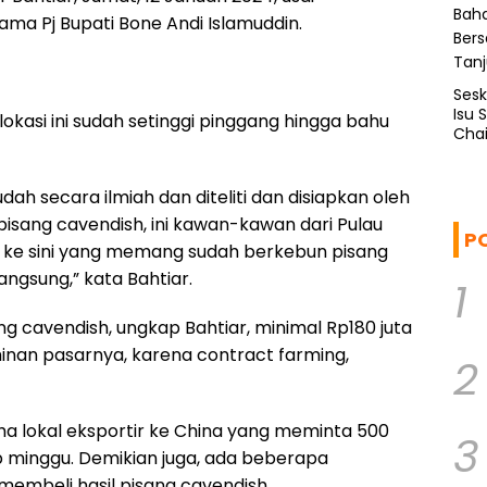
ama Pj Bupati Bone Andi Islamuddin.
Ses
Isu 
lokasi ini sudah setinggi pinggang hingga bahu
Chai
udah secara ilmiah dan diteliti dan disiapkan oleh
ang cavendish, ini kawan-kawan dari Pulau
P
 ke sini yang memang sudah berkebun pisang
angsung,” kata Bahtiar.
1
ng cavendish, ungkap Bahtiar, minimal Rp180 juta
aminan pasarnya, karena contract farming,
2
a lokal eksportir ke China yang meminta 500
3
p minggu. Demikian juga, ada beberapa
embeli hasil pisang cavendish.