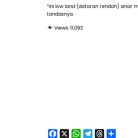
“Ini low land (dataran rendah) sinar 
tandasnya.
Views:
11,093
F
X
W
T
T
S