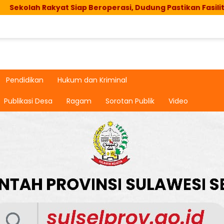
Rakyat Siap Beroperasi, Dudung Pastikan Fasilitas dan As
Pendidikan
Hukum dan Kriminal
Publikasi Desa
Ragam
Sorotan Publik
Video