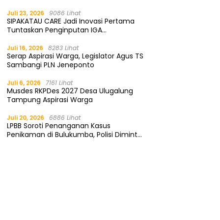
Gratis
Juli 23, 2026
9086 Lihat
SIPAKATAU CARE Jadi Inovasi Pertama
Tuntaskan Penginputan IGA
Kemendagri
Juli 16, 2026
8283 Lihat
Serap Aspirasi Warga, Legislator Agus TS
Sambangi PLN Jeneponto
Juli 6, 2026
7161 Lihat
Musdes RKPDes 2027 Desa Ulugalung
Tampung Aspirasi Warga
Juli 20, 2026
6886 Lihat
LPBB Soroti Penanganan Kasus
Penikaman di Bulukumba, Polisi Diminta
Segera Tangkap Pelaku