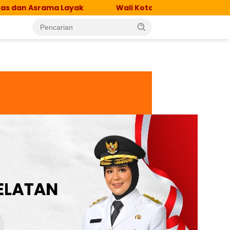
rama Layak
Wali Kota Makassar-Dubes Singapura B