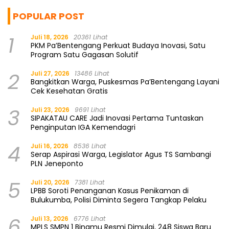
POPULAR POST
1
Juli 18, 2026
20361 Lihat
PKM Pa’Bentengang Perkuat Budaya Inovasi, Satu
Program Satu Gagasan Solutif
2
Juli 27, 2026
13486 Lihat
Bangkitkan Warga, Puskesmas Pa’Bentengang Layani
Cek Kesehatan Gratis
3
Juli 23, 2026
9691 Lihat
SIPAKATAU CARE Jadi Inovasi Pertama Tuntaskan
Penginputan IGA Kemendagri
4
Juli 16, 2026
8536 Lihat
Serap Aspirasi Warga, Legislator Agus TS Sambangi
PLN Jeneponto
5
Juli 20, 2026
7381 Lihat
LPBB Soroti Penanganan Kasus Penikaman di
Bulukumba, Polisi Diminta Segera Tangkap Pelaku
6
Juli 13, 2026
6776 Lihat
MPLS SMPN 1 Binamu Resmi Dimulai, 248 Siswa Baru