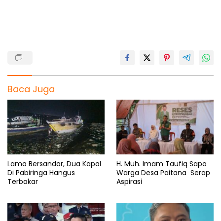
o
A
r
d
o
p
a
s
k
p
m
Baca Juga
Lama Bersandar, Dua Kapal
H. Muh. Imam Taufiq Sapa
Di Pabiringa Hangus
Warga Desa Paitana Serap
Terbakar
Aspirasi