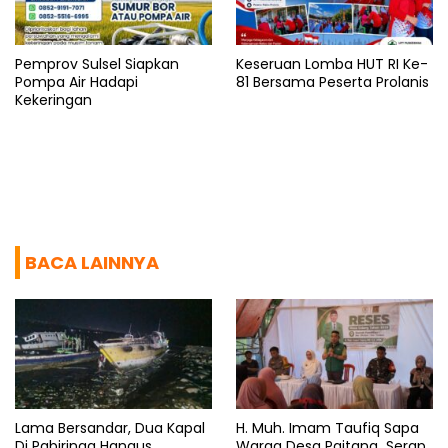
Pemprov Sulsel Siapkan
Keseruan Lomba HUT RI Ke-
Pompa Air Hadapi
81 Bersama Peserta Prolanis
Kekeringan
BACA LAINNYA
Lama Bersandar, Dua Kapal
H. Muh. Imam Taufiq Sapa
Di Pabiringa Hangus
Warga Desa Paitana Serap