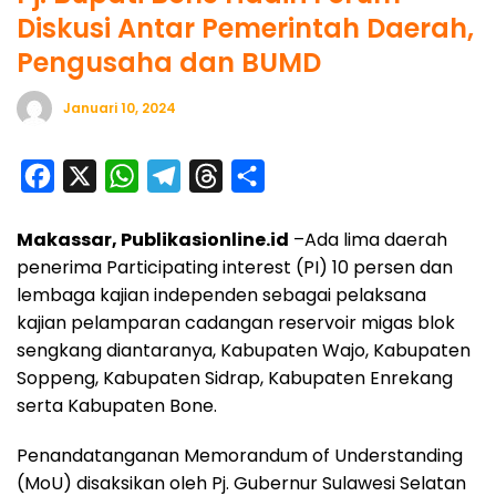
Diskusi Antar Pemerintah Daerah,
Pengusaha dan BUMD
Januari 10, 2024
F
X
W
T
T
S
a
h
e
h
h
Makassar, Publikasionline.id
–Ada lima daerah
c
a
l
r
a
penerima Participating interest (PI) 10 persen dan
e
t
e
e
r
lembaga kajian independen sebagai pelaksana
b
s
g
a
e
kajian pelamparan cadangan reservoir migas blok
o
A
r
d
sengkang diantaranya, Kabupaten Wajo, Kabupaten
o
p
a
s
Soppeng, Kabupaten Sidrap, Kabupaten Enrekang
serta Kabupaten Bone.
k
p
m
Penandatanganan Memorandum of Understanding
(MoU) disaksikan oleh Pj. Gubernur Sulawesi Selatan