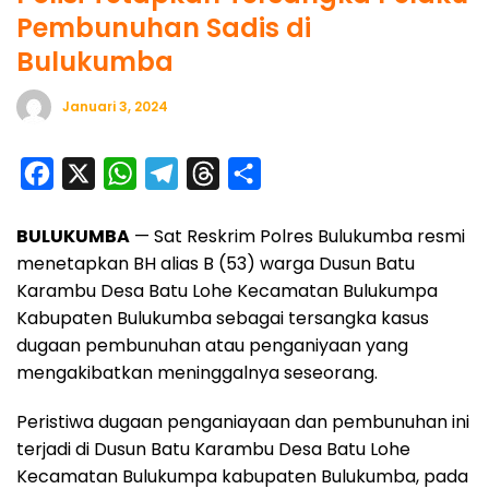
Pembunuhan Sadis di
Bulukumba
Januari 3, 2024
F
X
W
T
T
S
a
h
e
h
h
BULUKUMBA
— Sat Reskrim Polres Bulukumba resmi
c
a
l
r
a
menetapkan BH alias B (53) warga Dusun Batu
e
t
e
e
r
Karambu Desa Batu Lohe Kecamatan Bulukumpa
b
s
g
a
e
Kabupaten Bulukumba sebagai tersangka kasus
o
A
r
d
dugaan pembunuhan atau penganiyaan yang
o
p
a
s
mengakibatkan meninggalnya seseorang.
k
p
m
Peristiwa dugaan penganiayaan dan pembunuhan ini
terjadi di Dusun Batu Karambu Desa Batu Lohe
Kecamatan Bulukumpa kabupaten Bulukumba, pada