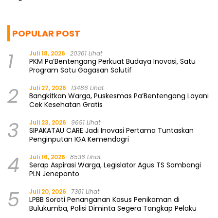
POPULAR POST
1
Juli 18, 2026
20361 Lihat
PKM Pa’Bentengang Perkuat Budaya Inovasi, Satu
Program Satu Gagasan Solutif
2
Juli 27, 2026
13486 Lihat
Bangkitkan Warga, Puskesmas Pa’Bentengang Layani
Cek Kesehatan Gratis
3
Juli 23, 2026
9691 Lihat
SIPAKATAU CARE Jadi Inovasi Pertama Tuntaskan
Penginputan IGA Kemendagri
4
Juli 16, 2026
8536 Lihat
Serap Aspirasi Warga, Legislator Agus TS Sambangi
PLN Jeneponto
5
Juli 20, 2026
7381 Lihat
LPBB Soroti Penanganan Kasus Penikaman di
Bulukumba, Polisi Diminta Segera Tangkap Pelaku