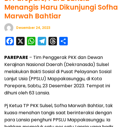
Menangis Haru Dikunjungi Sofha
Marwah Bahtiar
Desember 24, 2023
F
X
W
T
T
S
a
h
e
h
h
PAREPARE
– Tim Penggerak PKK dan Dewan
c
a
l
r
a
Kerajinan Nasional Daerah (Dekranasda) Sulsel
e
t
e
e
r
melakukan Bakti Sosial di Pusat Pelayanan Sosial
b
s
g
a
e
Lanjut Usia (PPSLU) Mappakasunggu, di Kota
o
A
r
d
Parepare, Sabtu, 23 Desember 2023. Tempat ini
o
p
a
s
dihuni oleh 63 Lansia.
k
p
m
Pj Ketua TP PKK Sulsel, Sofha Marwah Bahtiar, tak
kuasa menahan tangis saat berinteraksi dengan
para Lansia penghuni PPSLU Mappakasunggu. Ia
bahkan memeluk satu per satu Lansia yang hadir,