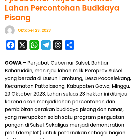
Lahan Percontohan Budidaya
Pisang
Oktober 29, 2023
F
X
W
T
T
S
a
h
e
h
h
GOWA
– Penjabat Gubernur Sulsel, Bahtiar
c
a
l
r
a
Baharuddin, meninjau lahan milik Pemprov Sulsel
e
t
e
e
r
yang berada di Dusun Tambung, Desa Paccelekang,
b
s
g
a
e
Kecamatan Pattalasang, Kabupaten Gowa, Minggu,
o
A
r
d
29 Oktober 2023. Lahan seluas 23 hektar ini ditinjau
o
p
a
s
karena akan menjadi lahan percontohan dan
pembibitan gerakan budidaya pisang dan nanas,
k
p
m
yang merupakan salah satu program penguatan
pangan di Sulsel. Sekaligus menjadi demontration
plot (demplot) untuk peternakan sebagai bagian