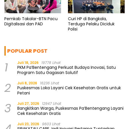
Pemkab Takalar-BTN Pacu
Curi HP di Bangkala,
Digitalisasi dan PAD
Terduga Pelaku Diciduk
Polisi
POPULAR POST
1
Juli 18, 2026
19778 Lihat
PKM Pa’Bentengang Perkuat Budaya Inovasi, Satu
Program Satu Gagasan Solutif
2
Juli 8, 2026
16236 Lihat
Puskesmas Loka Layani Cek Kesehatan Gratis untuk
Petani
3
Juli 27, 2026
12947 Lihat
Bangkitkan Warga, Puskesmas Pa’Bentengang Layani
Cek Kesehatan Gratis
4
Juli 23, 2026
9603 Lihat
SIPAKATAU CARE Jadi Inovasi Pertama Tuntaskan