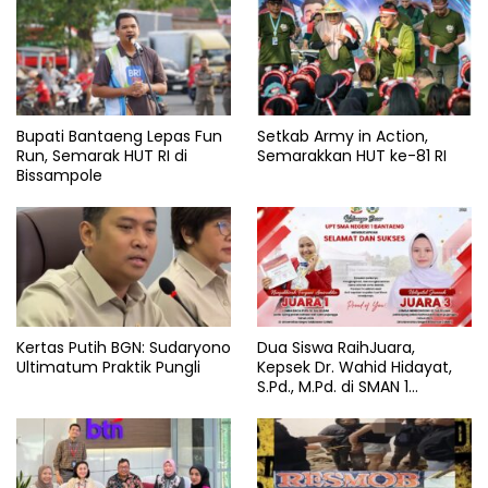
Bupati Bantaeng Lepas Fun
Setkab Army in Action,
Run, Semarak HUT RI di
Semarakkan HUT ke-81 RI
Bissampole
Kertas Putih BGN: Sudaryono
Dua Siswa RaihJuara,
Ultimatum Praktik Pungli
Kepsek Dr. Wahid Hidayat,
S.Pd., M.Pd. di SMAN 1
Bantaeng Tuai Pujian