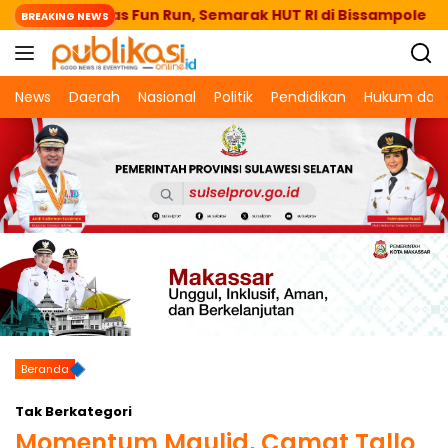
Langsung
ntaeng Lepas Fun Run, Semarak HUT RI di Bissampole
BREAKING NEWS
ke
konten
News
Daerah
Nasional
Politik
Pendidikan
Hukum dan 
Beranda
Tak Berkategori
Momentum Maulid, Camat Tallo