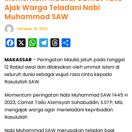
Ajak Warga Teladani Nabi
Muhammad SAW
Oktober 15, 2023
F
X
W
T
T
S
a
h
e
h
h
MAKASSAR
– Peringatan Maulid, jatuh pada tanggal
c
a
l
r
a
12 Rabiul awal dan dilaksakan oleh ummat Islam di
e
t
e
e
r
seluruh dunia sebagai wujud rasa cinta kepada
b
s
g
a
e
Rasulullah SAW.
o
A
r
d
Momentum peringatan Nabi Muhammad SAW 1445 H
o
p
a
s
2023, Camat Tallo Alamsyah Sahabuddin, S.STP, MSi,
k
p
m
mengajak warga agar meneladani kepribadian
Rasulullah
Nabi Muhammad SAW merupakan teladan bagi