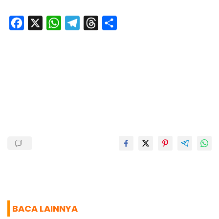
F
X
W
T
T
S
a
h
e
h
h
c
a
l
r
a
e
t
e
e
r
b
s
g
a
e
o
A
r
d
o
p
a
s
k
p
m
BACA LAINNYA