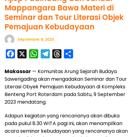
Mappangara Bawa Materi di
Seminar dan Tour Literasi Objek
Pemajuan Kebudayaan
September 8, 2023
F
X
W
T
T
S
a
h
e
h
h
Makassar
— Komunitas Arung Sejarah Budaya
c
a
l
r
a
Sawerigading akan mengadakan Seminar dan Tour
e
t
e
e
r
Literasi Obyek Pemajuan Kebudayaan di Kompleks
b
s
g
a
e
Benteng Port Roterdam pada Sabtu, 9 September
o
A
r
d
2023 mendatang.
o
p
a
s
Adapun kegiatan yang rencananya akan dibuka
k
p
m
pada pukul 8.30 WITA pagi ini, akan menampilkan
acara seminar kebudayaan yang rencananya akan